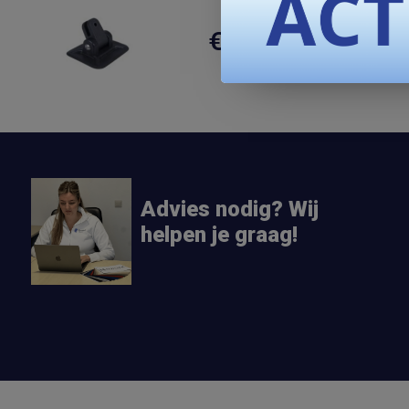
Bimini
€ 16,94
Standaard
1-2 da
Advies nodig? Wij
helpen je graag!