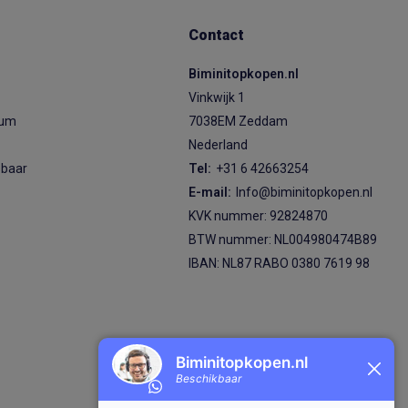
Contact
Biminitopkopen.nl
Vinkwijk 1
ium
7038EM Zeddam
Nederland
sbaar
Tel:
+31 6 42663254
E-mail:
Info@biminitopkopen.nl
KVK nummer: 92824870
BTW nummer: NL004980474B89
IBAN: NL87 RABO 0380 7619 98