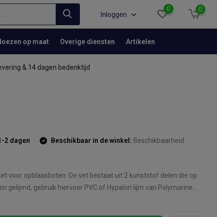
0
0
Inloggen
Hoezen op maat
Overige diensten
Artikelen
evering & 14 dagen bedenktijd
1-2 dagen
Beschikbaar in de winkel:
Beschikbaarheid
t voor opblaasboten. De set bestaat uit 2 kunststof delen die op
 gelijmd, gebruik hiervoor PVC of Hypalon lijm van Polymarine....