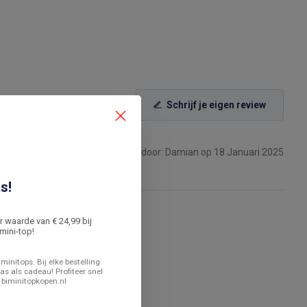
Schrijf je eigen review
Gepost door: Damian op 18 Januari 2025
s!
er waarde van € 24,99 bij
mini-top!
minitops. Bij elke bestelling
as als cadeau! Profiteer snel
 biminitopkopen.nl