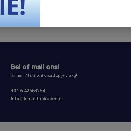
 Top Montageset Opblaasboot 2x
gen
Bel of mail ons!
Binnen 24 uur antwoord op je vraag!
+31 6 42663254
Info@biminitopkopen.nl