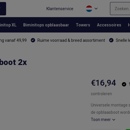
Klantenservice
initop XL
Biminitops opblaasbaar
Towers
Accessoires
ng vanaf 49,99
Ruime voorraad & breed assortiment
Snelle l
boot 2x
€16,94
controleren
Universele montage se
de opblaasboot worden
Toon meer