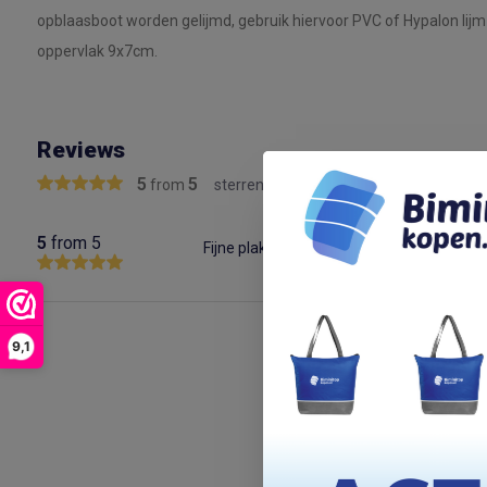
opblaasboot worden gelijmd, gebruik hiervoor PVC of Hypalon lijm
oppervlak 9x7cm.
Reviews
5
5
from
sterren
5
from 5
Fijne plakkers!
9,1