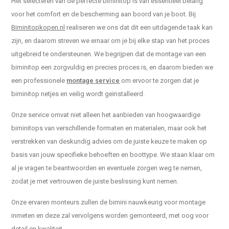
Het selecteren van de perfecte biminitop is van essentieel belang
voor het comfort en de bescherming aan boord van je boot. Bij
Biminitopkopen.nl
realiseren we ons dat dit een uitdagende taak kan
zijn, en daarom streven we ernaar om je bij elke stap van het proces
uitgebreid te ondersteunen. We begrijpen dat de montage van een
biminitop een zorgvuldig en precies proces is, en daarom bieden we
een professionele
montage service
om ervoor te zorgen dat je
biminitop netjes en veilig wordt geïnstalleerd.
Onze service omvat niet alleen het aanbieden van hoogwaardige
biminitops van verschillende formaten en materialen, maar ook het
verstrekken van deskundig advies om de juiste keuze te maken op
basis van jouw specifieke behoeften en boottype. We staan klaar om
al je vragen te beantwoorden en eventuele zorgen weg te nemen,
zodat je met vertrouwen de juiste beslissing kunt nemen.
Onze ervaren monteurs zullen de bimini nauwkeurig voor montage
inmeten en deze zal vervolgens worden gemonteerd, met oog voor
detail en kwaliteit.