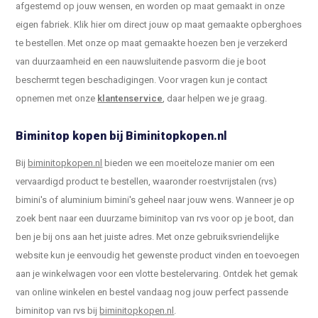
afgestemd op jouw wensen, en worden op maat gemaakt in onze
eigen fabriek. Klik hier om direct jouw op maat gemaakte opberghoes
te bestellen. Met onze op maat gemaakte hoezen ben je verzekerd
van duurzaamheid en een nauwsluitende pasvorm die je boot
beschermt tegen beschadigingen. Voor vragen kun je contact
opnemen met onze
klantenservice
, daar helpen we je graag.
Biminitop kopen bij Biminitopkopen.nl
Bij
biminitopkopen.nl
bieden we een moeiteloze manier om een
vervaardigd product te bestellen, waaronder
roestvrijstalen (rvs)
bimini's
of
aluminium bimini's
geheel naar jouw wens. Wanneer je op
zoek bent naar een duurzame biminitop van rvs voor op je boot, dan
ben je bij ons aan het juiste adres. Met onze gebruiksvriendelijke
website kun je eenvoudig het gewenste product vinden en toevoegen
aan je winkelwagen voor een vlotte bestelervaring. Ontdek het gemak
van online winkelen en bestel vandaag nog jouw perfect passende
biminitop van rvs bij
biminitopkopen.nl
.