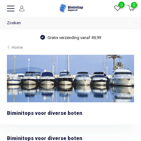
0
0
Ruime voorraad & breed assortiment
Home
Biminitops voor diverse boten
Biminitops voor diverse boten