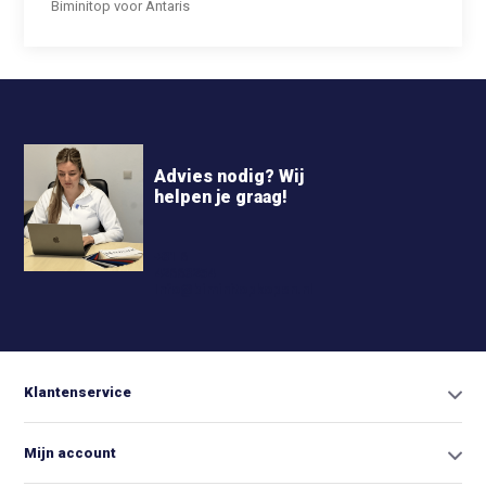
Biminitop voor Antaris
Advies nodig? Wij
helpen je graag!
+31 6
42663254
Info@biminitopkopen.nl
Klantenservice
Mijn account