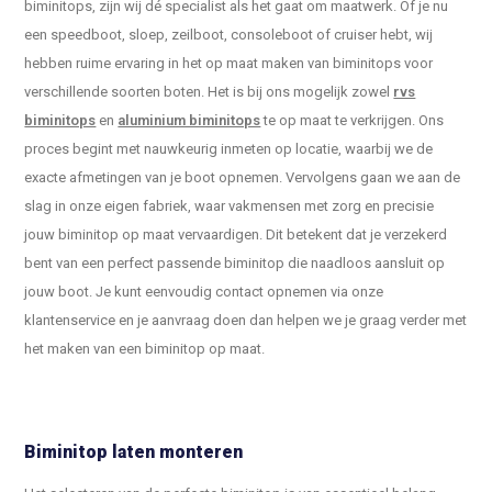
biminitops, zijn wij dé specialist als het gaat om maatwerk. Of je nu
een speedboot, sloep, zeilboot, consoleboot of cruiser hebt, wij
hebben ruime ervaring in het op maat maken van biminitops voor
verschillende soorten boten. Het is bij ons mogelijk zowel
rvs
biminitops
en
aluminium biminitops
te op maat te verkrijgen. Ons
proces begint met nauwkeurig inmeten op locatie, waarbij we de
exacte afmetingen van je boot opnemen. Vervolgens gaan we aan de
slag in onze eigen fabriek, waar vakmensen met zorg en precisie
jouw biminitop op maat vervaardigen. Dit betekent dat je verzekerd
bent van een perfect passende biminitop die naadloos aansluit op
jouw boot. Je kunt eenvoudig contact opnemen via onze
klantenservice
en je aanvraag doen dan helpen we je graag verder met
het maken van een biminitop op maat.
Biminitop laten monteren