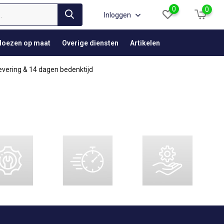
0
0
Inloggen
Hoezen op maat
Overige diensten
Artikelen
evering & 14 dagen bedenktijd