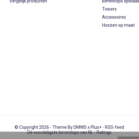
Vergelijk producten
Biminitops opblaa
Towers
Accessoires
Hoezen op maat
© Copyright 2026 - Theme By
DMWS
x
Plus+
-
RSS-feed
Dé voordeligste biminitops van NL
- Ratings