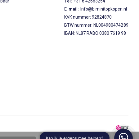
sbaar
Tel:
+31 6 42663254
E-mail:
Info@biminitopkopen.nl
KVK nummer: 92824870
BTW nummer: NL004980474B89
IBAN: NL87 RABO 0380 7619 98