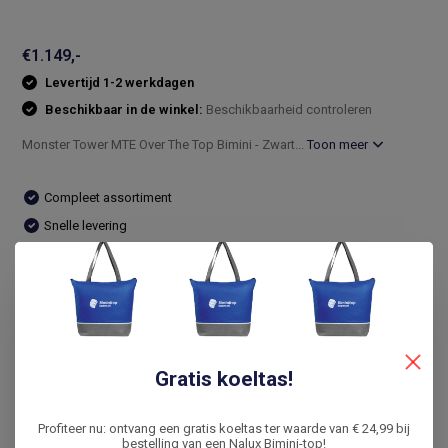
€1.149,-
Levertijd 1-2 werkdagen
Beschikbaar in de winkel:
Beschikbaarheid controleren
Monster Tower MTE Over The Top Bimini - Zwart...
Toon meer
Compleet assortiment
Snelle levering
De laagste prijs
14 dagen bedenktijd
Vergelijk
Gratis koeltas!
Productomschrijving
Profiteer nu: ontvang een gratis koeltas ter waarde van € 24,99 bij
bestelling van een Nalux Bimini-top!