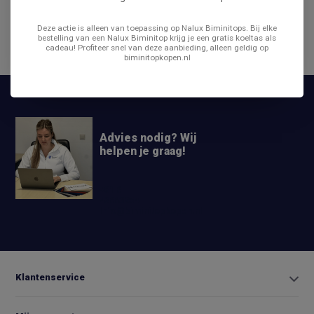
Reviews
Deze actie is alleen van toepassing op Nalux Biminitops. Bij elke
bestelling van een Nalux Biminitop krijg je een gratis koeltas als
cadeau! Profiteer snel van deze aanbieding, alleen geldig op
Delen
biminitopkopen.nl
Advies nodig? Wij
helpen je graag!
+31 6
42663254
Info@biminitopkopen.nl
Klantenservice