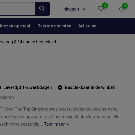
0
0
Inloggen
Hoezen op maat
Overige diensten
Artikelen
evering & 14 dagen bedenktijd
Levertijd 1-2 werkdagen
Beschikbaar in de winkel:
roleren
1 Over The Top Bimini canvas biedt uitstekende bescherming
emaakt van hoogwaardig, UV-bestendig Sunbrella-materiaal. Het
n schimmelbestendig....
Toon meer