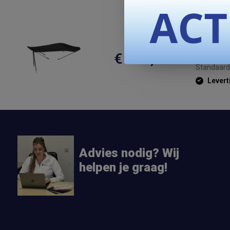
Monst
canva
€ 479,99
Standaard
Levert
Advies nodig? Wij
helpen je graag!