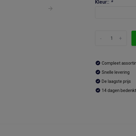
Kleur::
*
-
+
Compleet assort
Snelle levering
De laagste prijs
14 dagen bedenkt