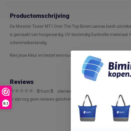
Productomschrijving
De Monster Tower MT1 Over The Top Bimini canvas biedt uitstek
is gemaakt van hoogwaardig, UV-bestendig Sunbrella-materiaal. H
schimmelbestendig.
Kies jouw kleur en bestel eenvoudig!
Reviews
0
5
from
sterren
Er zijn nog geen reviews geschreven over dit product..
9,1