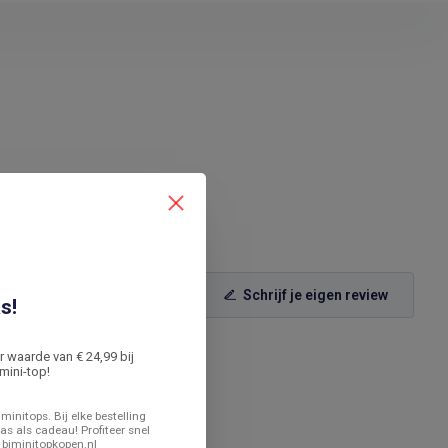
Schrijf je eigen review
s!
er waarde van € 24,99 bij
mini-top!
minitops. Bij elke bestelling
as als cadeau! Profiteer snel
 biminitopkopen.nl