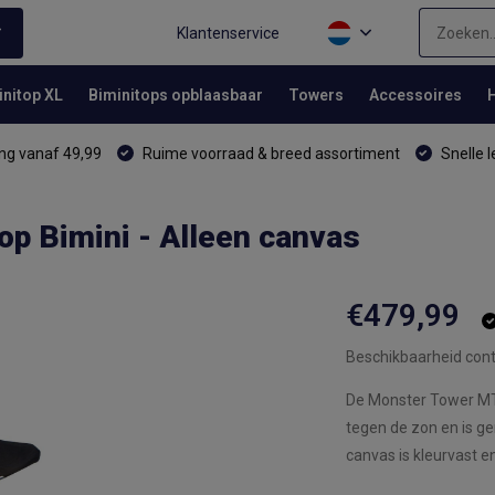
Klantenservice
initop XL
Biminitops opblaasbaar
Towers
Accessoires
ng vanaf 49,99
Ruime voorraad & breed assortiment
Snelle l
p Bimini - Alleen canvas
€479,99
Beschikbaarheid cont
De Monster Tower MT
tegen de zon en is g
canvas is kleurvast e