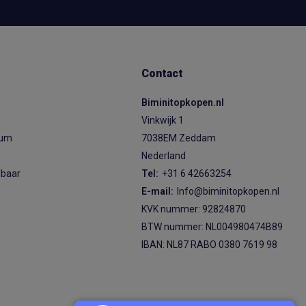
Contact
Biminitopkopen.nl
Vinkwijk 1
ium
7038EM Zeddam
Nederland
sbaar
Tel:
+31 6 42663254
E-mail:
Info@biminitopkopen.nl
KVK nummer: 92824870
BTW nummer: NL004980474B89
IBAN: NL87 RABO 0380 7619 98