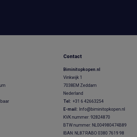
Contact
Biminitopkopen.nl
Vinkwijk 1
ium
7038EM Zeddam
Nederland
sbaar
Tel:
+31 6 42663254
E-mail:
Info@biminitopkopen.nl
KVK nummer: 92824870
BTW nummer: NL004980474B89
IBAN: NL87 RABO 0380 7619 98