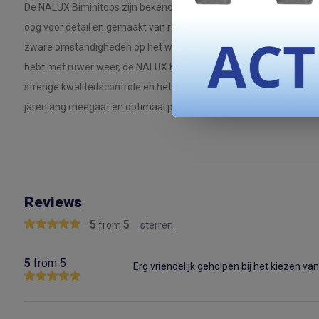
De NALUX Biminitops zijn bekend om hun hoge kwaliteit en duur
oog voor detail en gemaakt van robuuste, weerbestendige materia
zware omstandigheden op het water. Of je nu een rustige dag op
hebt met ruwer weer, de NALUX Biminitop biedt betrouwbare bes
strenge kwaliteitscontrole en het gebruik van de beste stoffen, b
jarenlang meegaat en optimaal presteert.
Reviews
5
5
from
sterren
5
from 5
Erg vriendelijk geholpen bij het kiezen van 