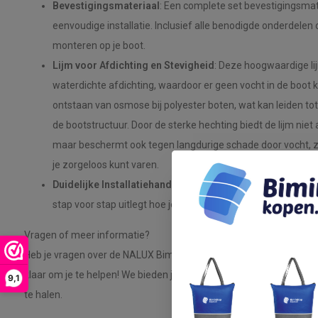
Bevestigingsmateriaal
: Een complete set bevestigingsmat
eenvoudige installatie. Inclusief alle benodigde onderdelen 
monteren op je boot.
Lijm voor Afdichting en Stevigheid
: Deze hoogwaardige li
waterdichte afdichting, waardoor er geen vocht in de boot 
ontstaan van osmose bij polyester boten, wat kan leiden t
de bootstructuur. Door de sterke hechting biedt de lijm niet a
maar beschermt ook tegen langdurige schade door vocht, zoda
je zorgeloos kunt varen.
Duidelijke Installatiehandleiding
: Een gedetailleerde en g
stap voor stap uitlegt hoe je de Biminitop snel en efficiënt ins
Vragen of meer informatie?
Heb je vragen over de NALUX Biminitop 2 Bogen of heb je hulp nodi
klaar om je te helpen! We bieden je de ondersteuning die je nodig
9,1
te halen.