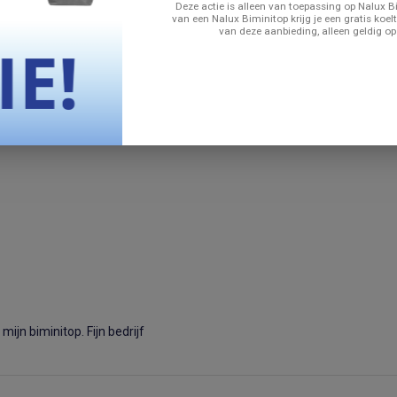
Deze actie is alleen van toepassing op Nalux Bi
zaamheid. Ze zijn ontworpen met
van een Nalux Biminitop krijg je een gratis koelt
van deze aanbieding, alleen geldig op
len die bestand zijn tegen de
 het water doorbrengt of te maken
cherming en comfort. Dankzij de
en je verzekerd van een product dat
mijn biminitop. Fijn bedrijf