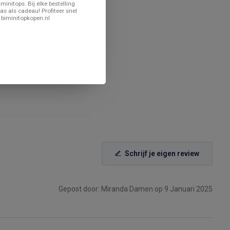
minitops. Bij elke bestelling
as als cadeau! Profiteer snel
 biminitopkopen.nl
Schrijf je eigen review
Gepost door: Miranda Damen op 9 Januari 2025