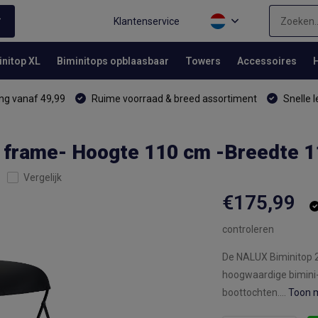
Klantenservice
initop XL
Biminitops opblaasbaar
Towers
Accessoires
ng vanaf 49,99
Ruime voorraad & breed assortiment
Snelle l
 frame- Hoogte 110 cm -Breedte 
Vergelijk
€175,99
controleren
De NALUX Biminitop 2
hoogwaardige bimini-
boottochten....
Toon 