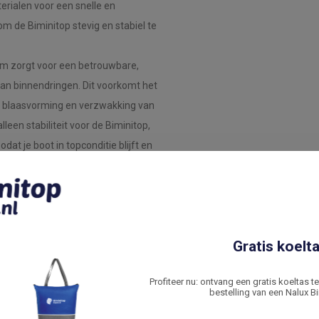
erialen voor een snelle en
om de Biminitop stevig en stabiel te
jm zorgt voor een betrouwbare,
kan binnendringen. Dit voorkomt het
ot blaasvorming en verzwakking van
lleen stabiliteit voor de Biminitop,
t je boot in topconditie blijft en
emakkelijk te volgen handleiding die
talleert.
Gratis koelta
g bij de installatie? Ons team staat
 hebt om het meeste uit je aankoop
Profiteer nu: ontvang een gratis koeltas t
bestelling van een Nalux Bi