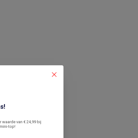
s!
er waarde van € 24,99 bij
mini-top!