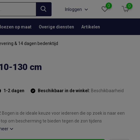
0
0
Inloggen
Hoezen op maat
Overige diensten
Artikelen
evering & 14 dagen bedenktijd
110-130 cm
1-2 dagen
Beschikbaar in de winkel:
Beschikbaarheid
 Bogen is de ideale keuze voor iedereen die op zoek is naar een
top om bescherming te bieden tegen de zon tijdens
meer