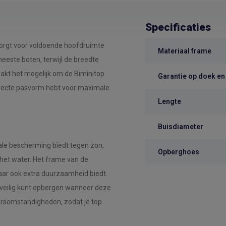
Specificaties
orgt voor voldoende hoofdruimte
Materiaal frame
meeste boten, terwijl de breedte
akt het mogelijk om de Biminitop
Garantie op doek en
erfecte pasvorm hebt voor maximale
Lengte
Buisdiameter
ale bescherming biedt tegen zon,
Opberghoes
 het water. Het frame van de
, maar ook extra duurzaamheid biedt.
 veilig kunt opbergen wanneer deze
eersomstandigheden, zodat je top