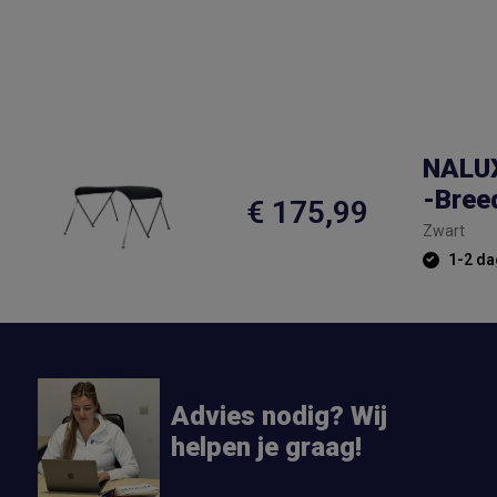
NALUX
-Bree
€ 175,99
Zwart
1-2 da
Advies nodig? Wij
helpen je graag!