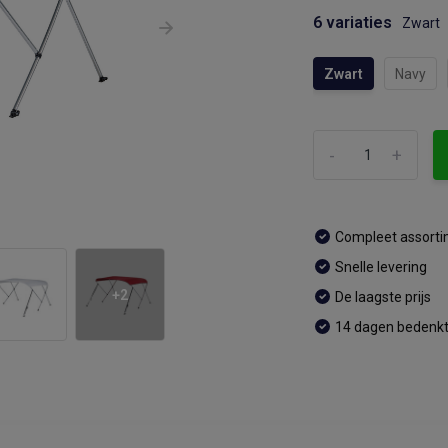
6 variaties
Zwart
Zwart
Navy
-
+
Compleet assort
Snelle levering
+2
De laagste prijs
14 dagen bedenkt