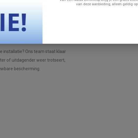
gen voor een lange levensduur.
van deze aanbieding, alleen geldig op
nde bootmaten, wat hem veelzijdig
e installatie? Ons team staat klaar
ter of uitdagender weer trotseert,
ouwbare bescherming.