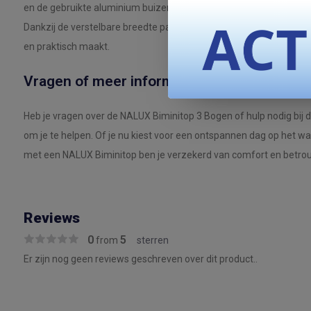
en de gebruikte aluminium buizen en weerbestendige stoffen zor
Dankzij de verstelbare breedte past deze biminitop op verschille
en praktisch maakt.
Vragen of meer informatie?
Heb je vragen over de NALUX Biminitop 3 Bogen of hulp nodig bij d
om je te helpen. Of je nu kiest voor een ontspannen dag op het wa
met een NALUX Biminitop ben je verzekerd van comfort en betr
Reviews
0
5
from
sterren
Er zijn nog geen reviews geschreven over dit product..