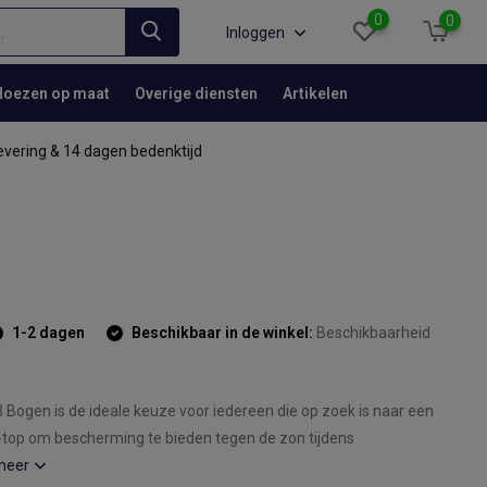
0
0
Inloggen
Hoezen op maat
Overige diensten
Artikelen
evering & 14 dagen bedenktijd
1-2 dagen
Beschikbaar in de winkel:
Beschikbaarheid
 Bogen is de ideale keuze voor iedereen die op zoek is naar een
top om bescherming te bieden tegen de zon tijdens
meer