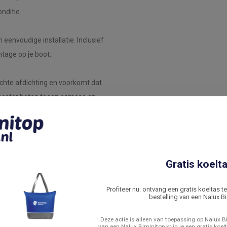
onditie.
eenvoudige installatie. Inclusief
tage op je boot.
chte afdichting en voorkomt dat
olyester boten tegen osmose en
p voor stap door de installatie
Gratis koelta
 Bogen?
Profiteer nu: ontvang een gratis koeltas t
bestelling van een Nalux Bi
ichtgewicht gemak en duurzame
n tegen zware weersomstandigheden,
Deze actie is alleen van toepassing op Nalux Bi
van een Nalux Biminitop krijg je een gratis koelt