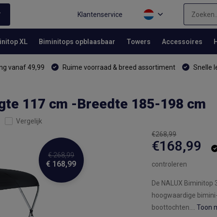
Klantenservice
initop XL
Biminitops opblaasbaar
Towers
Accessoires
ng vanaf 49,99
Ruime voorraad & breed assortiment
Snelle l
gte 117 cm -Breedte 185-198 cm
Vergelijk
€268,99
€168,99
€ 268,99
€ 168,99
controleren
De NALUX Biminitop 3
hoogwaardige bimini-
boottochten....
Toon 