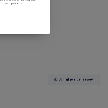
 biminitopkopen.nl
Schrijf je eigen review