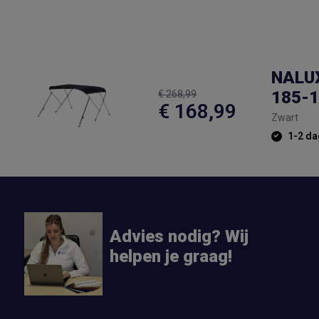
NALUX
185-1
€ 268,99
€ 168,99
Zwart
1-2 da
Advies nodig? Wij
helpen je graag!