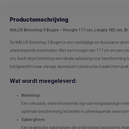
Productomschrijving
NALUX Biminitop 3 Bogen – Hoogte 117 cm, Lengte 182 cm, Br
De NALUX Biminitop 3 Bogen is een veelzijdige en duurzame alumin
uiteenlopende bootmaten. Met een hoogte van 117 cm en een ver
cm, biedt deze biminitop een ideale oplossing voor bescherming t
lichtgewicht maar stevige aluminium constructie maakt hem prak
Wat wordt meegeleverd:
Biminitop
Een robuuste, waterafstotende top van hoogwaardige mate
optimale bescherming te bieden in uiteenlopende weerso
Opberghoes
Een praktische opberghoes die je Biminitop beschermt tegen