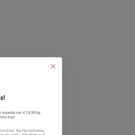
s!
er waarde van € 24,99 bij
mini-top!
minitops. Bij elke bestelling
as als cadeau! Profiteer snel