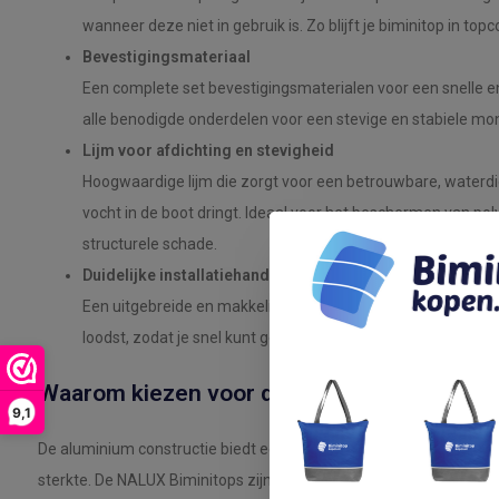
wanneer deze niet in gebruik is. Zo blijft je biminitop in topc
Bevestigingsmateriaal
Een complete set bevestigingsmaterialen voor een snelle en 
alle benodigde onderdelen voor een stevige en stabiele mon
Lijm voor afdichting en stevigheid
Hoogwaardige lijm die zorgt voor een betrouwbare, waterdi
vocht in de boot dringt. Ideaal voor het beschermen van p
structurele schade.
Duidelijke installatiehandleiding
Een uitgebreide en makkelijk te volgen handleiding die je sta
loodst, zodat je snel kunt genieten van je nieuwe biminitop.
Waarom kiezen voor de NALUX Biminitop 3
9,1
De aluminium constructie biedt een uitstekende balans tussen l
sterkte. De NALUX Biminitops zijn ontworpen om bestand te zij