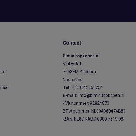
Contact
Biminitopkopen.nl
Vinkwijk 1
ium
7038EM Zeddam
Nederland
sbaar
Tel:
+31 6 42663254
E-mail:
Info@biminitopkopen.nl
KVK nummer: 92824870
BTW nummer: NL004980474B89
IBAN: NL87 RABO 0380 7619 98