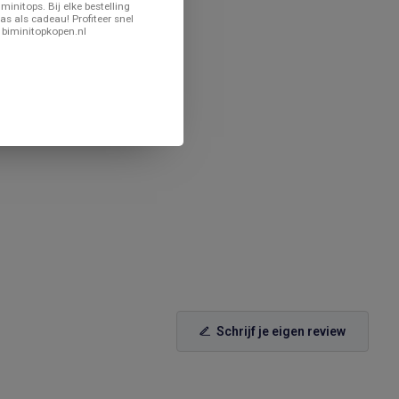
minitops. Bij elke bestelling
as als cadeau! Profiteer snel
 biminitopkopen.nl
Schrijf je eigen review