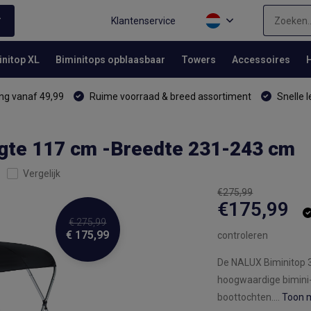
Klantenservice
initop XL
Biminitops opblaasbaar
Towers
Accessoires
ng vanaf 49,99
Ruime voorraad & breed assortiment
Snelle l
gte 117 cm -Breedte 231-243 cm
Vergelijk
€275,99
€175,99
€ 275,99
€ 175,99
controleren
De NALUX Biminitop 3
hoogwaardige bimini-
boottochten....
Toon 