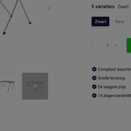
5 variaties
Zwart
Zwart
Navy
-
+
Compleet assort
Snelle levering
+1
De laagste prijs
14 dagen bedenkt