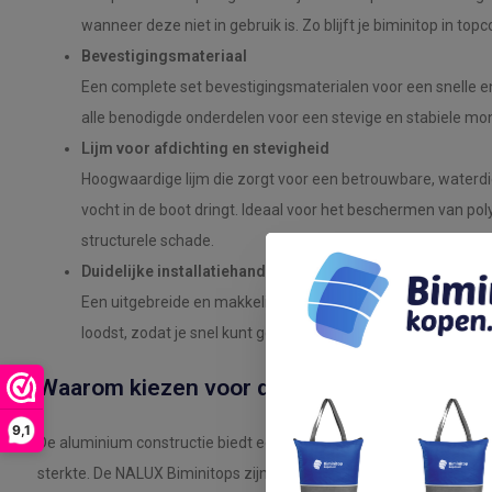
wanneer deze niet in gebruik is. Zo blijft je biminitop in topc
Bevestigingsmateriaal
Een complete set bevestigingsmaterialen voor een snelle en 
alle benodigde onderdelen voor een stevige en stabiele mon
Lijm voor afdichting en stevigheid
Hoogwaardige lijm die zorgt voor een betrouwbare, waterdi
vocht in de boot dringt. Ideaal voor het beschermen van p
structurele schade.
Duidelijke installatiehandleiding
Een uitgebreide en makkelijk te volgen handleiding die je sta
loodst, zodat je snel kunt genieten van je nieuwe biminitop.
Waarom kiezen voor de NALUX Biminitop 3
9,1
De aluminium constructie biedt een uitstekende balans tussen l
sterkte. De NALUX Biminitops zijn ontworpen om bestand te zij