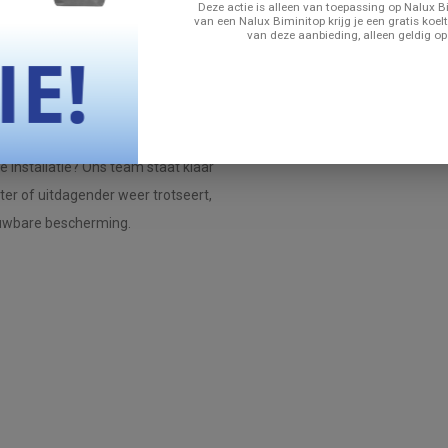
Deze actie is alleen van toepassing op Nalux Bi
gen voor een lange levensduur.
van een Nalux Biminitop krijg je een gratis koelt
van deze aanbieding, alleen geldig op
nde bootmaten, wat hem veelzijdig
e installatie? Ons team staat klaar
ter of uitdagender weer trotseert,
ouwbare bescherming.