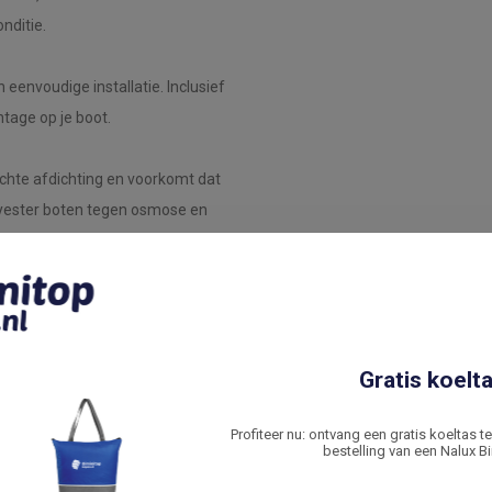
onditie.
eenvoudige installatie. Inclusief
tage op je boot.
chte afdichting en voorkomt dat
olyester boten tegen osmose en
p voor stap door de installatie
Gratis koelta
 Bogen?
Profiteer nu: ontvang een gratis koeltas t
ichtgewicht gemak en duurzame
bestelling van een Nalux Bi
n tegen zware weersomstandigheden,