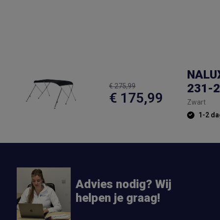
NALUX
231-2
€ 275,99
€ 175,99
Zwart
1-2 da
Advies nodig? Wij
helpen je graag!