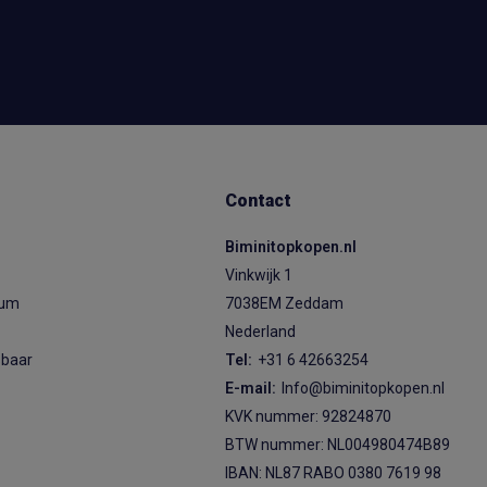
Contact
Biminitopkopen.nl
Vinkwijk 1
ium
7038EM Zeddam
Nederland
sbaar
Tel:
+31 6 42663254
E-mail:
Info@biminitopkopen.nl
KVK nummer: 92824870
BTW nummer: NL004980474B89
IBAN: NL87 RABO 0380 7619 98