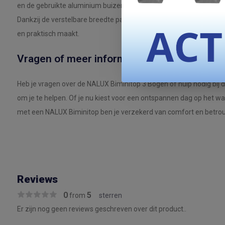
en de gebruikte aluminium buizen en weerbestendige stoffen zor
Dankzij de verstelbare breedte past deze biminitop op verschille
en praktisch maakt.
Vragen of meer informatie?
Heb je vragen over de NALUX Biminitop 3 Bogen of hulp nodig bij d
om je te helpen. Of je nu kiest voor een ontspannen dag op het wa
met een NALUX Biminitop ben je verzekerd van comfort en betr
Reviews
0
5
from
sterren
Er zijn nog geen reviews geschreven over dit product..