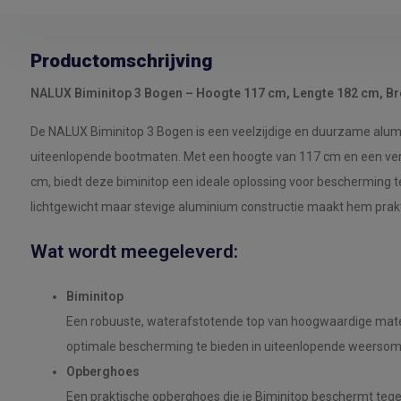
Productomschrijving
NALUX Biminitop 3 Bogen – Hoogte 117 cm, Lengte 182 cm, Br
De NALUX Biminitop 3 Bogen is een veelzijdige en duurzame alumin
uiteenlopende bootmaten. Met een hoogte van 117 cm en een ver
cm, biedt deze biminitop een ideale oplossing voor bescherming t
lichtgewicht maar stevige aluminium constructie maakt hem prak
Wat wordt meegeleverd:
Biminitop
Een robuuste, waterafstotende top van hoogwaardige mate
optimale bescherming te bieden in uiteenlopende weerso
Opberghoes
Een praktische opberghoes die je Biminitop beschermt tegen