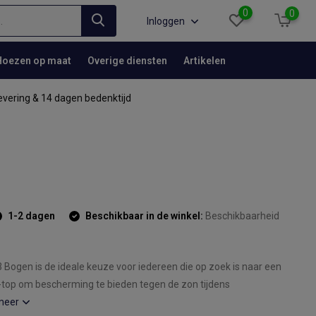
0
0
Inloggen
Hoezen op maat
Overige diensten
Artikelen
evering & 14 dagen bedenktijd
1-2 dagen
Beschikbaar in de winkel:
Beschikbaarheid
 Bogen is de ideale keuze voor iedereen die op zoek is naar een
top om bescherming te bieden tegen de zon tijdens
meer