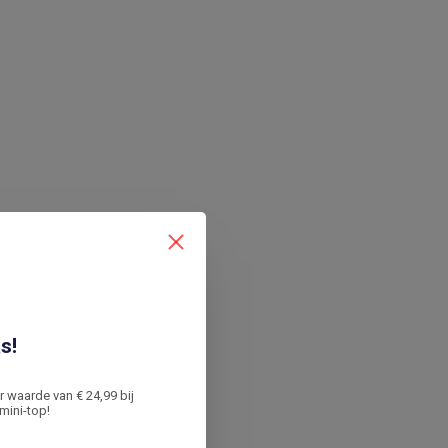
s!
er waarde van € 24,99 bij
mini-top!