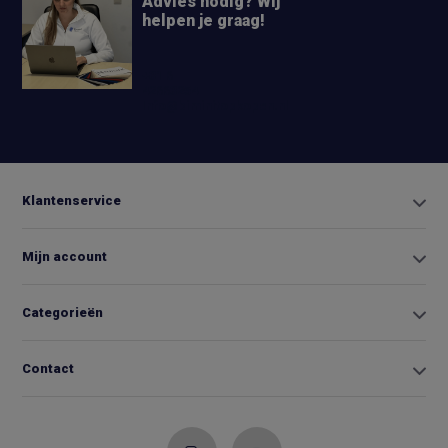
Advies nodig? Wij
helpen je graag!
+31 6
42663254
Info@biminitopkopen.nl
Klantenservice
Mijn account
Categorieën
Contact