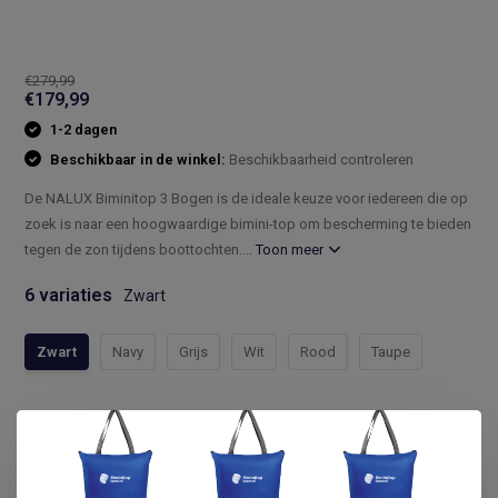
€279,99
€179,99
1-2 dagen
Beschikbaar in de winkel:
Beschikbaarheid controleren
De NALUX Biminitop 3 Bogen is de ideale keuze voor iedereen die op
zoek is naar een hoogwaardige bimini-top om bescherming te bieden
tegen de zon tijdens boottochten....
Toon meer
6 variaties
Zwart
Zwart
Navy
Grijs
Wit
Rood
Taupe
Compleet assortiment
Snelle levering