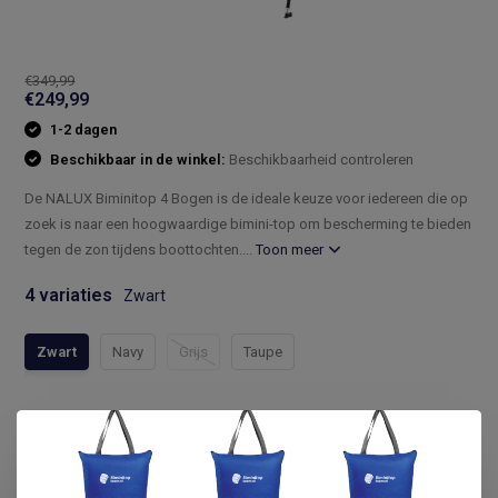
€349,99
€249,99
1-2 dagen
Beschikbaar in de winkel:
Beschikbaarheid controleren
De NALUX Biminitop 4 Bogen is de ideale keuze voor iedereen die op
zoek is naar een hoogwaardige bimini-top om bescherming te bieden
tegen de zon tijdens boottochten....
Toon meer
4 variaties
Zwart
Zwart
Navy
Grijs
Taupe
Compleet assortiment
Snelle levering