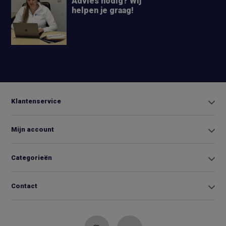
Advies nodig? Wij
helpen je graag!
+31 6
42663254
Info@biminitopkopen.nl
Klantenservice
Mijn account
Categorieën
Contact