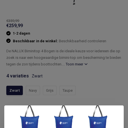
€359,99
€259,99
1-2 dagen
Beschikbaar in de winkel:
Beschikbaarheid controleren
De NALUX Biminitop 4 Bogen is de ideale keuze voor iedereen die op
zoek is naar een hoogwaardige bimini-top om bescherming te bieden
tegen de zon tijdens boottochten....
Toon meer
4 variaties
Zwart
Zwart
Navy
Grijs
Taupe
Compleet assortiment
Snelle levering