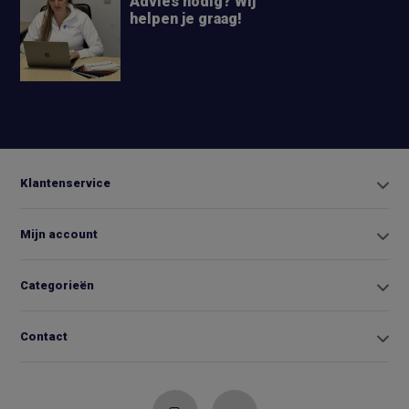
Advies nodig? Wij
helpen je graag!
+31 6
42663254
Info@biminitopkopen.nl
Klantenservice
Mijn account
Categorieën
Contact