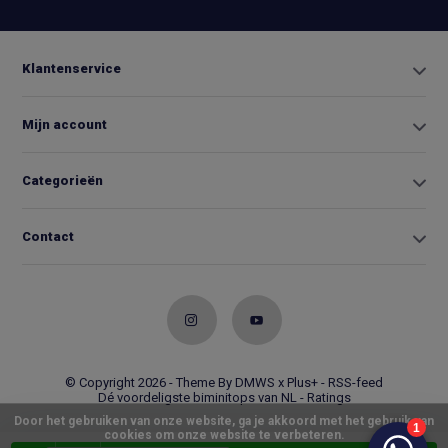
Klantenservice
Mijn account
Categorieën
Contact
© Copyright 2026 - Theme By
DMWS
x
Plus+
-
RSS-feed
Dé voordeligste biminitops van NL
- Ratings
Door het gebruiken van onze website, ga je akkoord met het gebruik van
cookies om onze website te verbeteren.