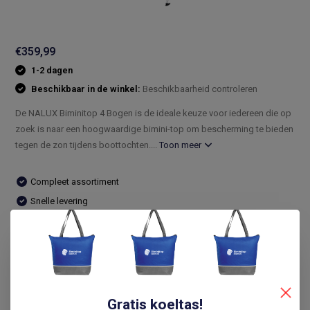
€359,99
1-2 dagen
Beschikbaar in de winkel:
Beschikbaarheid controleren
De NALUX Biminitop 4 Bogen is de ideale keuze voor iedereen die op
zoek is naar een hoogwaardige bimini-top om bescherming te bieden
tegen de zon tijdens boottochten....
Toon meer
Compleet assortiment
Snelle levering
De laagste prijs
14 dagen bedenktijd
Vergelijk
Gratis koeltas!