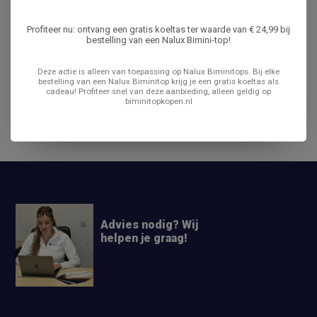
Productomschrijving
Profiteer nu: ontvang een gratis koeltas ter waarde van € 24,99 bij
bestelling van een Nalux Bimini-top!
Specificaties
Deze actie is alleen van toepassing op Nalux Biminitops. Bij elke
bestelling van een Nalux Biminitop krijg je een gratis koeltas als
cadeau! Profiteer snel van deze aanbieding, alleen geldig op
Reviews
biminitopkopen.nl
Delen
Advies nodig? Wij
helpen je graag!
+31 6
42663254
Info@biminitopkopen.nl