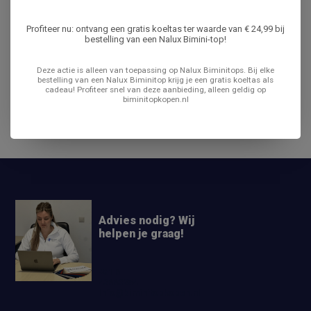
Productomschrijving
Profiteer nu: ontvang een gratis koeltas ter waarde van € 24,99 bij
bestelling van een Nalux Bimini-top!
Specificaties
Deze actie is alleen van toepassing op Nalux Biminitops. Bij elke
bestelling van een Nalux Biminitop krijg je een gratis koeltas als
cadeau! Profiteer snel van deze aanbieding, alleen geldig op
Reviews
biminitopkopen.nl
Delen
Advies nodig? Wij
helpen je graag!
+31 6
42663254
Info@biminitopkopen.nl