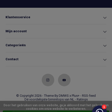
Klantenservice
Mijn account
Categorieën
Contact
© Copyright 2026 - Theme By
DMWS
x
Plus+
-
RSS-feed
Dé voordeligste biminitops van NL
- Ratings
Door het gebruiken van onze website, ga je akkoord met het gebruik van
cookies om onze website te verbeteren.