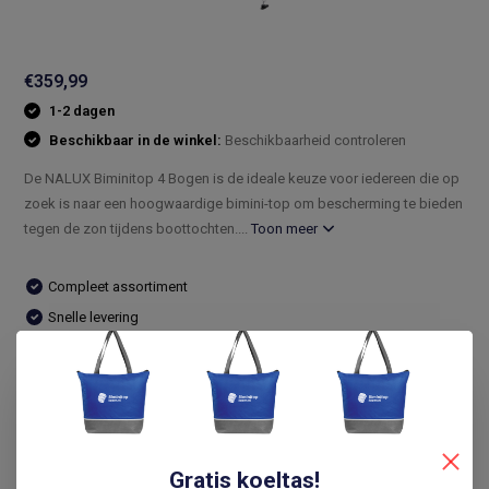
€359,99
1-2 dagen
Beschikbaar in de winkel:
Beschikbaarheid controleren
De NALUX Biminitop 4 Bogen is de ideale keuze voor iedereen die op
zoek is naar een hoogwaardige bimini-top om bescherming te bieden
tegen de zon tijdens boottochten....
Toon meer
Compleet assortiment
Snelle levering
De laagste prijs
14 dagen bedenktijd
Vergelijk
Gratis koeltas!