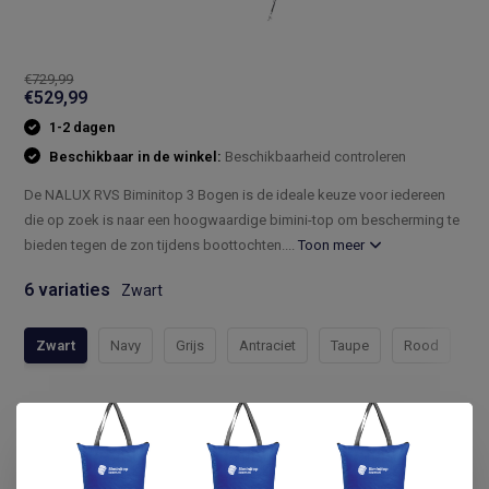
€729,99
€529,99
1-2 dagen
Beschikbaar in de winkel:
Beschikbaarheid controleren
De NALUX RVS Biminitop 3 Bogen is de ideale keuze voor iedereen
die op zoek is naar een hoogwaardige bimini-top om bescherming te
bieden tegen de zon tijdens boottochten....
Toon meer
6 variaties
Zwart
Zwart
Navy
Grijs
Antraciet
Taupe
Rood
Compleet assortiment
Snelle levering