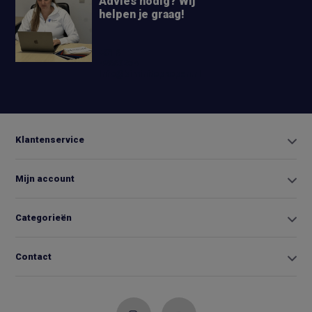
Advies nodig? Wij
helpen je graag!
+31 6
42663254
Info@biminitopkopen.nl
Klantenservice
Mijn account
Categorieën
Contact