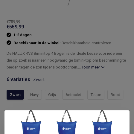
€759,99
€559,99
1-2 dagen
Beschikbaar in de winkel:
Beschikbaarheid controleren
De NALUX RVS Biminitop 4 Bogen is de ideale keuze voor iedereen
die op zoek is naar een hoogwaardige bimini-top om bescherming te
bieden tegen de zon tijdens boottochten....
Toon meer
6 variaties
Zwart
Zwart
Navy
Grijs
Antraciet
Taupe
Rood
Compleet assortiment
Snelle levering