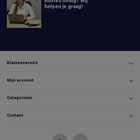
Advies nodig? Wij
helpen je graag!
+31 6
42663254
Info@biminitopkopen.nl
Klantenservice
Mijn account
Categorieën
Contact