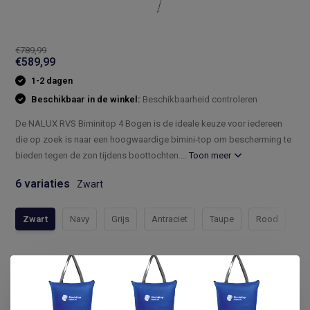
€789,99
€589,99
1-2 dagen
Beschikbaar in de winkel:
Beschikbaarheid controleren
De NALUX RVS Biminitop 4 Bogen is de ideale keuze voor iedereen
die op zoek is naar een hoogwaardige bimini-top om bescherming te
bieden tegen de zon tijdens boottochten....
Toon meer
6 variaties
Zwart
Zwart
Navy
Grijs
Antraciet
Taupe
Rood
Compleet assortiment
Snelle levering