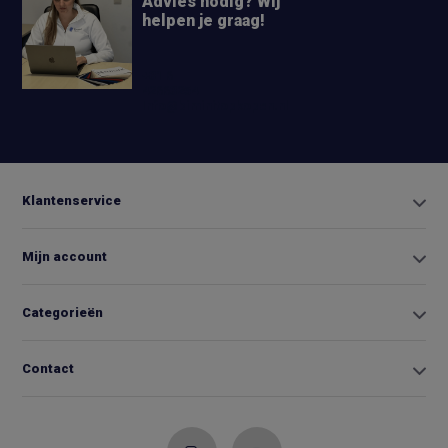
Advies nodig? Wij
helpen je graag!
+31 6
42663254
Info@biminitopkopen.nl
Klantenservice
Mijn account
Categorieën
Contact