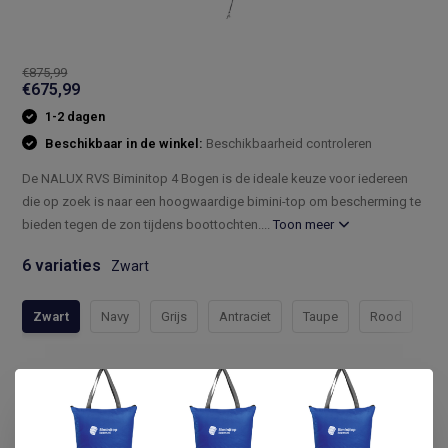
€875,99
€675,99
1-2 dagen
Beschikbaar in de winkel:
Beschikbaarheid controleren
De NALUX RVS Biminitop 4 Bogen is de ideale keuze voor iedereen
die op zoek is naar een hoogwaardige bimini-top om bescherming te
bieden tegen de zon tijdens boottochten....
Toon meer
6 variaties
Zwart
Zwart
Navy
Grijs
Antraciet
Taupe
Rood
Compleet assortiment
Snelle levering