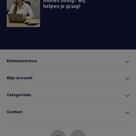
Advies nodig? Wij
helpen je graag!
+31 6
42663254
Info@biminitopkopen.nl
Klantenservice
Mijn account
Categorieën
Contact