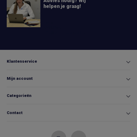
Advies nodig? Wij
helpen je graag!
+31 6
42663254
Info@biminitopkopen.nl
Klantenservice
Mijn account
Categorieën
Contact