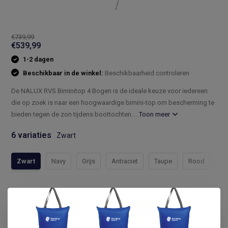
€739,99
€539,99
1-2 dagen
Beschikbaar in de winkel:
Beschikbaarheid controleren
De NALUX RVS Biminitop 4 Bogen is de ideale keuze voor iedereen
die op zoek is naar een hoogwaardige bimini-top om bescherming te
bieden tegen de zon tijdens boottochten....
Toon meer
6 variaties
Zwart
Zwart
Navy
Grijs
Antraciet
Taupe
Rood
Compleet assortiment
Snelle levering