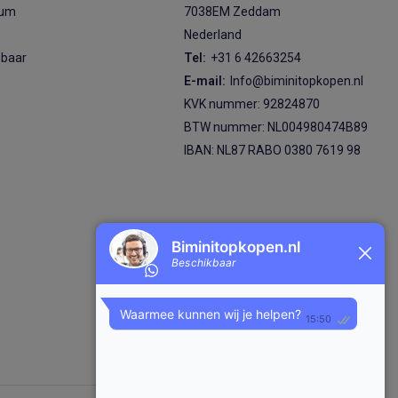
ium
7038EM Zeddam
Nederland
sbaar
Tel:
+31 6 42663254
E-mail:
Info@biminitopkopen.nl
KVK nummer: 92824870
BTW nummer: NL004980474B89
IBAN: NL87 RABO 0380 7619 98