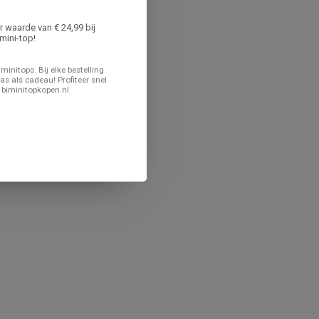
er waarde van € 24,99 bij
mini-top!
minitops. Bij elke bestelling
as als cadeau! Profiteer snel
 biminitopkopen.nl