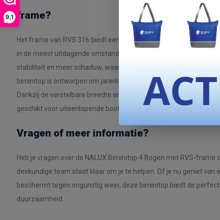
frame?
9,1
Het frame van RVS 316 biedt een ongeëvenaarde sterkte en is voll
in de meest uitdagende omstandigheden op zee. Het extra boogo
stabiliteit en meer schaduw, waardoor het ideaal is voor langere
biminitop is ontworpen om jarenlang mee te gaan, zonder concessi
Dankzij de verstelbare breedte en het gebruik van weerbestendige
geschikt voor uiteenlopende bootmaten en alle weersomstandig
Vragen of meer informatie?
Heb je vragen over de NALUX Biminitop 4 Bogen met RVS-frame of h
deskundige team staat klaar om je te helpen. Of je nu geniet van 
beschermt tegen ongunstig weer, deze biminitop biedt de perfecte m
duurzaamheid.