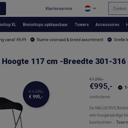
Klantenservice
initop XL
Biminitops opblaasbaar
Towers
Accessoires
ng vanaf 49,99
Ruime voorraad & breed assortiment
Snelle l
- Hoogte 117 cm -Breedte 301-316
€1.295,-
€995,-
1
€ 1.295,-
€ 995,-
controleren
De NALUX RVS Biminit
een hoogwaardige bim
boottochten....
Toon 