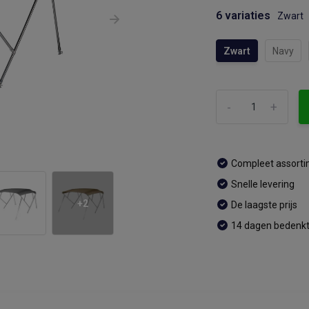
6 variaties
Zwart
Zwart
Navy
-
+
Compleet assort
Snelle levering
+2
De laagste prijs
14 dagen bedenkt