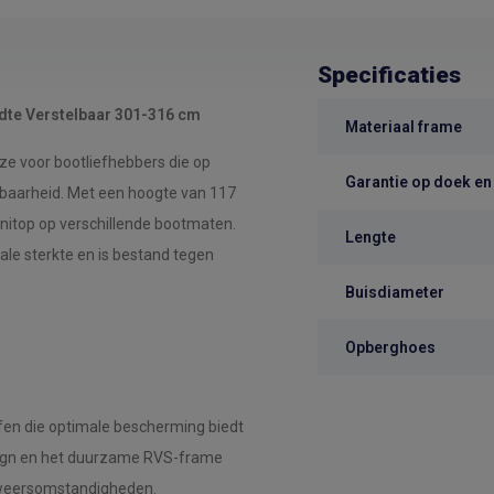
Specificaties
dte Verstelbaar 301-316 cm
Materiaal frame
e voor bootliefhebbers die op
Garantie op doek en
wbaarheid. Met een hoogte van 117
nitop op verschillende bootmaten.
Lengte
le sterkte en is bestand tegen
Buisdiameter
Opberghoes
en die optimale bescherming biedt
esign en het duurzame RVS-frame
e weersomstandigheden.