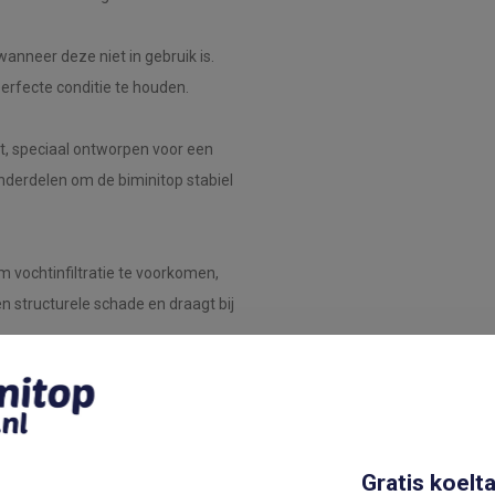
anneer deze niet in gebruik is.
erfecte conditie te houden.
t, speciaal ontworpen voor een
onderdelen om de biminitop stabiel
 vochtinfiltratie te voorkomen,
 structurele schade en draagt bij
ap voor stap uitlegt hoe je de
Gratis koelta
4 Bogen met RVS-