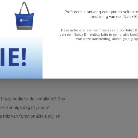
Profiteer nu: ontvang een gratis koeltas t
bestelling van een Nalux Bi
edig bestand tegen corrosie, zelfs
Deze actie is alleen van toepassing op Nalux Bi
ntwerp zorgt voor verbeterde
van een Nalux Biminitop krijg je een gratis koelt
van deze aanbieding, alleen geldig op
 tochten en comfort aan boord. Deze
es te doen aan stijl en comfort.
 materialen is de biminitop
heden.
ulp nodig bij de installatie? Ons
een zonnige dag of je boot
ix van functionaliteit, stijl en