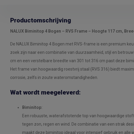
Productomschrijving
NALUX Biminitop 4 Bogen – RVS Frame – Hoogte 117 cm, Bree
De NALUX Biminitop 4 Bogen met RVS-frame is een premium keuz
zoek zijn naar een combinatie van duurzaamheid, stijl en betrou
cm en een verstelbare breedte van 301 tot 316 cm past deze bimi
Het frame van hoogwaardig roestvrij staal (RVS 316) biedt maxima
corrosie, zelfs in zoute wateromstandigheden.
Wat wordt meegeleverd:
Biminitop:
Een robuuste, waterafstotende top van hoogwaardige stoff
tegen zon, regen en wind. De combinatie van een strak d
maakt deze biminitop ideaal voor intensief gebruik en all