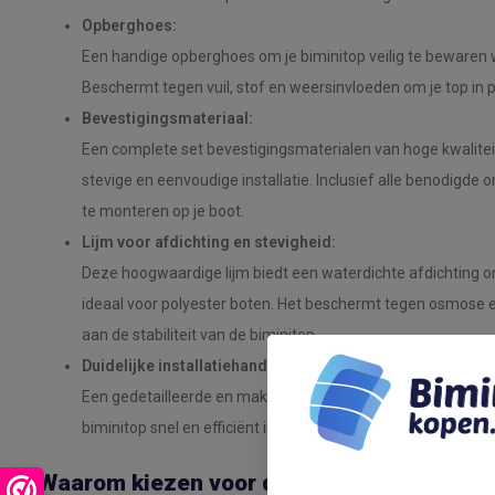
Opberghoes:
Een handige opberghoes om je biminitop veilig te bewaren w
Beschermt tegen vuil, stof en weersinvloeden om je top in p
Bevestigingsmateriaal:
Een complete set bevestigingsmaterialen van hoge kwalitei
stevige en eenvoudige installatie. Inclusief alle benodigde 
te monteren op je boot.
Lijm voor afdichting en stevigheid:
Deze hoogwaardige lijm biedt een waterdichte afdichting om
ideaal voor polyester boten. Het beschermt tegen osmose en
aan de stabiliteit van de biminitop.
Duidelijke installatiehandleiding:
Een gedetailleerde en makkelijk te volgen handleiding die st
biminitop snel en efficiënt installeert.
Waarom kiezen voor de NALUX Biminitop 