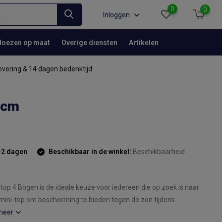
0
0
Inloggen
Hoezen op maat
Overige diensten
Artikelen
evering & 14 dagen bedenktijd
 cm
-2 dagen
Beschikbaar in de winkel:
Beschikbaarheid
op 4 Bogen is de ideale keuze voor iedereen die op zoek is naar
ini-top om bescherming te bieden tegen de zon tijdens
meer