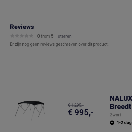
Reviews
0
5
from
sterren
Er zijn nog geen reviews geschreven over dit product..
NALUX 
Breed
€ 1.295,-
€ 995,-
Zwart
1-2 dag