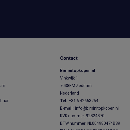
Contact
Biminitopkopen.nl
Vinkwijk 1
ium
7038EM Zeddam
Nederland
sbaar
Tel:
+31 6 42663254
E-mail:
Info@biminitopkopen.nl
KVK nummer: 92824870
BTW nummer: NL004980474B89