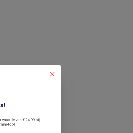
s!
er waarde van € 24,99 bij
mini-top!