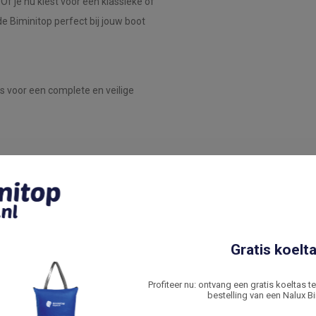
 Of je nu kiest voor een klassieke of
de Biminitop perfect bij jouw boot
s voor een complete en veilige
ige montage.
 wanneer deze niet in gebruik is.
in winderige omstandigheden.
Gratis koelta
essionele montageservice aan. Onze
Profiteer nu: ontvang een gratis koeltas t
bestelling van een Nalux Bi
vig en veilig op je boot wordt