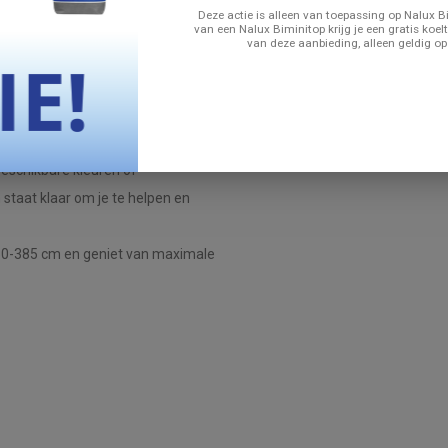
haduw en bescherming.
Deze actie is alleen van toepassing op Nalux Bi
van een Nalux Biminitop krijg je een gratis koelt
van deze aanbieding, alleen geldig op
 in ons eigen bedrijf in Nederland.
et mogelijk.
beschikbare kleuren of
taat klaar om je te helpen en
0-385 cm en geniet van maximale