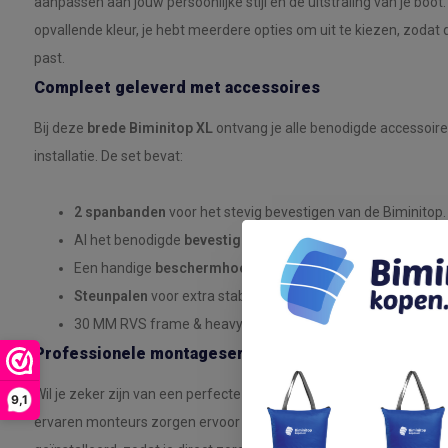
aanpassen aan jouw persoonlijke stijl en de uitstraling van je boot.
opvallende kleur, je hebt meerdere opties om uit te kiezen, zodat 
past.
Compleet geleverd met accessoires
Bij deze
brede Biminitop XL
ontvang je alle benodigde accessoire
installatie. De set bevat:
2 spanbanden
voor het stevig bevestigen van de Biminitop.
Al het benodigde
bevestigingsmateriaal
voor een eenvoud
Een handige
beschermhoes
om de Biminitop te beschermen
Steunpalen
voor extra stabiliteit tijdens het varen, zelfs 
30 MM RVS frame & heavy duty koppelingen.
Professionele montageservice
Wil je zeker zijn van een perfecte montage? Wij bieden ook prof
9,1
ervaren monteurs zorgen ervoor dat jouw
brede Biminitop XL
ste