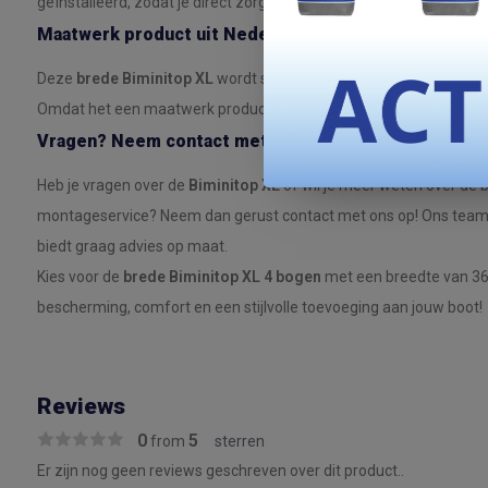
geïnstalleerd, zodat je direct zorgeloos kunt genieten van de sc
Maatwerk product uit Nederland
Deze
brede Biminitop XL
wordt speciaal voor jou op maat gemaakt
Omdat het een maatwerk product betreft, is retourneren helaas ni
Vragen? Neem contact met ons op!
Heb je vragen over de
Biminitop XL
of wil je meer weten over de 
montageservice? Neem dan gerust contact met ons op! Ons team s
biedt graag advies op maat.
Kies voor de
brede Biminitop XL 4 bogen
met een breedte van 36
bescherming, comfort en een stijlvolle toevoeging aan jouw boot!
Reviews
0
5
from
sterren
Er zijn nog geen reviews geschreven over dit product..