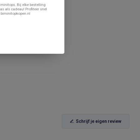
minitops. Bij elke bestelling
as als cadeau! Profiteer snel
 biminitopkopen.nl
Schrijf je eigen review