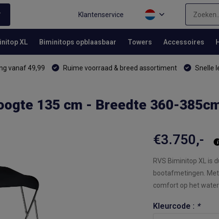
Klantenservice
initop XL
Biminitops opblaasbaar
Towers
Accessoires
ng vanaf 49,99
Ruime voorraad & breed assortiment
Snelle l
oogte 135 cm - Breedte 360-385c
€3.750,-
RVS Biminitop XL is d
bootafmetingen. Met
comfort op het water.
Kleurcode :
*