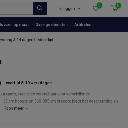
0
0
Inloggen
Hoezen op maat
Overige diensten
Artikelen
evering & 14 dagen bedenktijd
m
Levertijd 8-10 werkdagen
uurzaam, stabiel en verstelbaar voor verschillende
 135 cm hoogte en 360-385 cm breedte biedt het bescherming en
...
Toon meer