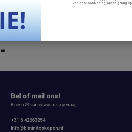
van deze aanbieding, alleen geldig op
dingsklem voor buizen van 22 mm - RVS
gen
Bel of mail ons!
Binnen 24 uur antwoord op je vraag!
+31 6 42663254
Info@biminitopkopen.nl