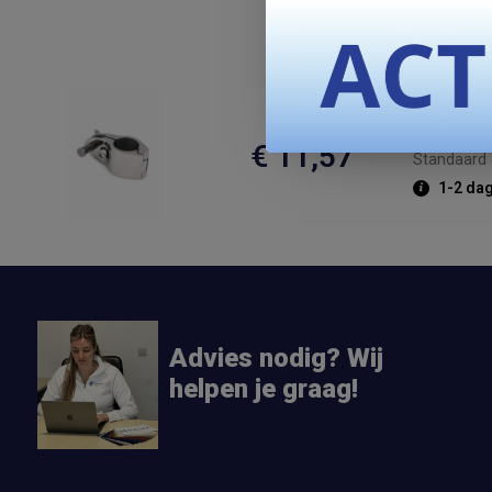
Verbin
€ 11,57
Standaard
1-2 da
Advies nodig? Wij
helpen je graag!