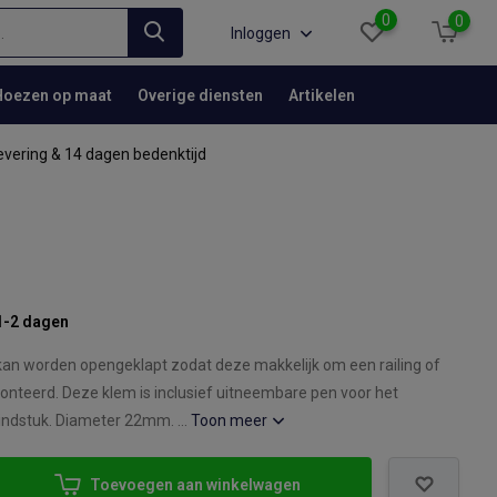
0
0
Inloggen
Hoezen op maat
Overige diensten
Artikelen
evering & 14 dagen bedenktijd
1-2 dagen
an worden opengeklapt zodat deze makkelijk om een railing of
nteerd. Deze klem is inclusief uitneembare pen voor het
indstuk. Diameter 22mm. ...
Toon meer
Toevoegen aan winkelwagen