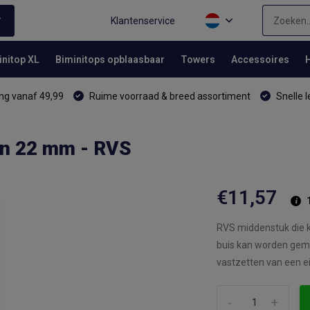
Klantenservice
initop XL
Biminitops opblaasbaar
Towers
Accessoires
ng vanaf 49,99
Ruime voorraad & breed assortiment
Snelle l
an 22 mm - RVS
€11,57
RVS middenstuk die k
buis kan worden gemo
vastzetten van een e
-
+