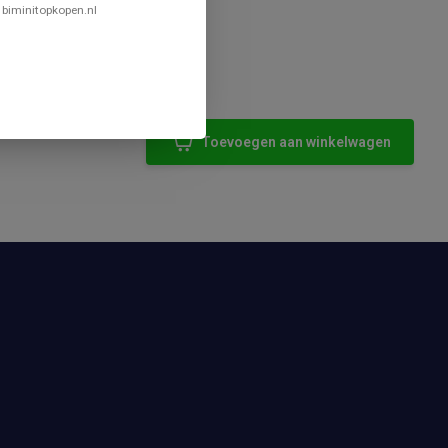
 biminitopkopen.nl
Toevoegen aan winkelwagen