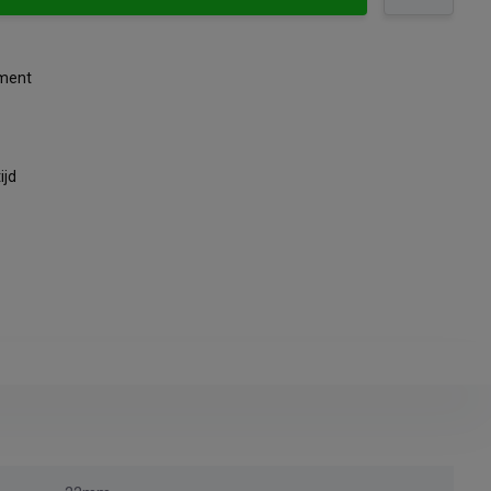
iment
ijd