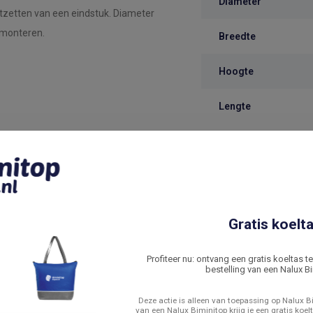
Diameter
tzetten van een eindstuk. Diameter
l monteren.
Breedte
Hoogte
Lengte
Gratis koelta
Profiteer nu: ontvang een gratis koeltas t
bestelling van een Nalux Bi
Deze actie is alleen van toepassing op Nalux Bi
van een Nalux Biminitop krijg je een gratis koelt