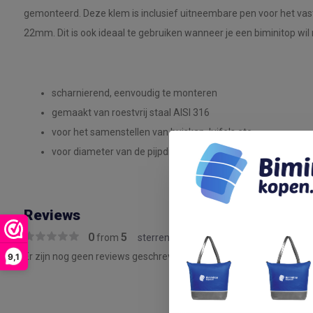
gemonteerd. Deze klem is inclusief uitneembare pen voor het vas
22mm. Dit is ook ideaal te gebruiken wanneer je een biminitop wi
scharnierend, eenvoudig te monteren
gemaakt van roestvrij staal AISI 316
voor het samenstellen van buiskap, luifels etc.
voor diameter van de pijpdiameter 22 mm
Reviews
0
5
from
sterren
Er zijn nog geen reviews geschreven over dit product..
9,1