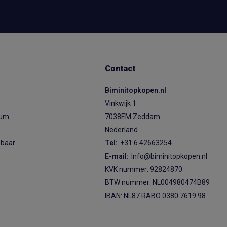
Contact
Biminitopkopen.nl
Vinkwijk 1
ium
7038EM Zeddam
Nederland
sbaar
Tel:
+31 6 42663254
E-mail:
Info@biminitopkopen.nl
KVK nummer: 92824870
BTW nummer: NL004980474B89
IBAN: NL87 RABO 0380 7619 98