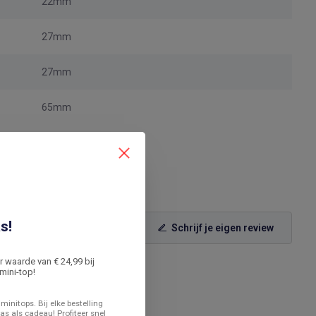
22mm
27mm
27mm
65mm
s!
Schrijf je eigen review
er waarde van € 24,99 bij
mini-top!
minitops. Bij elke bestelling
as als cadeau! Profiteer snel