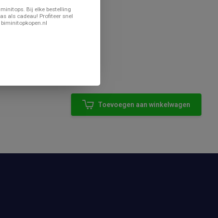
minitops. Bij elke bestelling
as als cadeau! Profiteer snel
 biminitopkopen.nl
Toevoegen aan winkelwagen