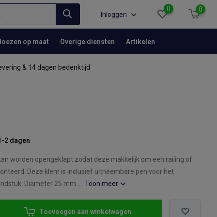
0
0
Inloggen
Hoezen op maat
Overige diensten
Artikelen
evering & 14 dagen bedenktijd
1-2 dagen
an worden opengeklapt zodat deze makkelijk om een railing of
nteerd. Deze klem is inclusief uitneembare pen voor het
indstuk. Diameter 25 mm. ...
Toon meer
Toevoegen aan winkelwagen