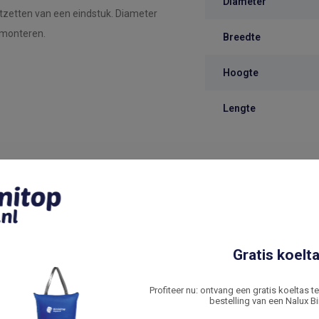
Diameter
tzetten van een eindstuk. Diameter
l monteren.
Breedte
Hoogte
Lengte
Gratis koelta
Profiteer nu: ontvang een gratis koeltas t
bestelling van een Nalux Bi