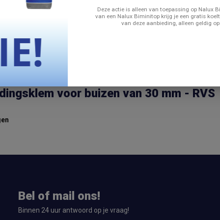
Deze actie is alleen van toepassing op Nalux Bi
van een Nalux Biminitop krijg je een gratis koelt
van deze aanbieding, alleen geldig op
dingsklem voor buizen van 30 mm - RVS
gen
Bel of mail ons!
Binnen 24 uur antwoord op je vraag!