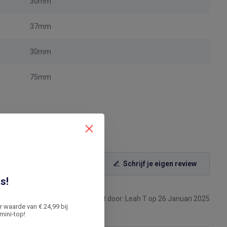
30mm
37mm
30mm
75mm
Schrijf je eigen review
s!
Gepost door: Leah T op 26 Januari 2025
er waarde van € 24,99 bij
mini-top!