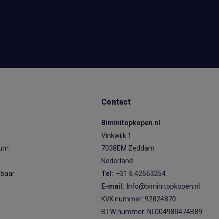
Contact
Biminitopkopen.nl
Vinkwijk 1
ium
7038EM Zeddam
Nederland
sbaar
Tel:
+31 6 42663254
E-mail:
Info@biminitopkopen.nl
KVK nummer: 92824870
BTW nummer: NL004980474B89