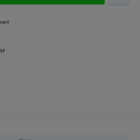
iment
ijd