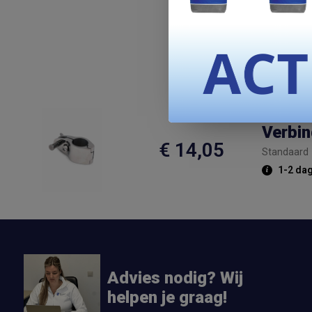
Verbin
€ 14,05
Standaard
1-2 da
Advies nodig? Wij
helpen je graag!