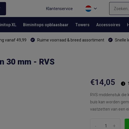
Klantenservice
initop XL
Biminitops opblaasbaar
Towers
Accessoires
ng vanaf 49,99
Ruime voorraad & breed assortiment
Snelle l
an 30 mm - RVS
€14,05
RVS middenstuk die k
buis kan worden gemo
vastzetten van een e
-
+