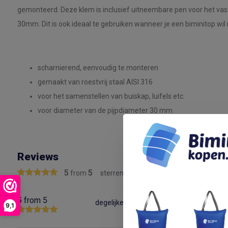
gemonteerd. Deze klem is inclusief uitneembare pen voor het vas
30mm. Dit is ook ideaal te gebruiken wanneer je een biminitop wi
scharnierend, eenvoudig te monteren
gemaakt van roestvrij staal AISI 316
voor het samenstellen van buiskap, luifels etc.
voor diameter van de pijpdiameter 30 mm
Reviews
5
5
from
sterren
5
from 5
degelijke rvs klemmen
9,1