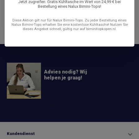
Jetzt zugreifen: Gratis Kühltasche im Wert von 24,99 € bei
Bestellung eines Nalux Bimini-Tops!
Bewertungen
Diese Aktion gilt nur für Nalux Bimini-Tops. Zu jeder Bestellung eines
Nalux Bimini-Tops erhalten Sie eine kostenlose Kühltasche! Nutzen Sie
dieses Angebot schnell, gültig nur auf biminitopkopen.nl.
Teilen
Advies nodig? Wij
helpen je graag!
+31 6
42663254
Info@biminitopkopen.nl
Kundendienst