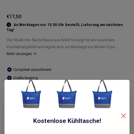
€17,50
An Werktagen vor 15:30 Uhr bestellt, Lieferung am nächsten
Tag!
Die 93x40 mm flache Basis aus AISI316 sorgt für ein luxuriöses
Erscheinungsbild und eignet sich zur Montage von Bimini-Tops....
Mehr anzeigen
Compleet assortiment
Snelle levering
De laagste prijs
14 dagen bedenktijd
Vergleichen
Kostenlose Kühltasche!
Produktbeschreibung