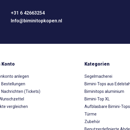
+31 6 42663254
Info@biminitopkopen.nl
 Konto
Kategorien
nkonto anlegen
Segelmacherei
 Bestellungen
Bimini-Tops aus Edelstah
 Nachrichten (Tickets)
Biminitops aluminium
Wunschzettel
Bimini-Top XL
kte vergleichen
Aufblasbare Bimini-Top
Türme
Zubehör
Benutzerdefinierte Abd