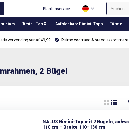
Klantenservice
luminium
Bimini-Top XL
Aufblasbare Bimini-Tops
Türme
atis verzending vanaf 49,99
Ruime voorraad & breed assortiment
umrahmen, 2 Bügel
NALUX Bimini-Top mit 2 Bügeln, schw
110 cm – Breite 110–130 cm