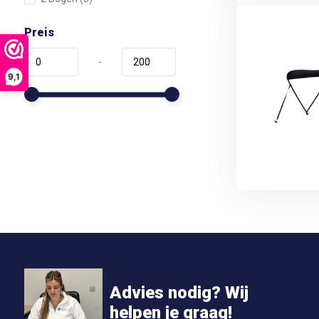
Preis
-
9,1
Advies nodig? Wij
helpen je graag!