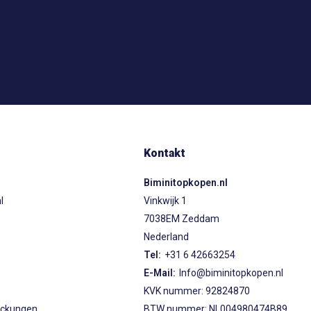
Kontakt
Biminitopkopen.nl
l
Vinkwijk 1
7038EM Zeddam
Nederland
s
Tel:
+31 6 42663254
E-Mail:
Info@biminitopkopen.nl
KVK nummer: 92824870
eckungen
BTW nummer: NL004980474B89