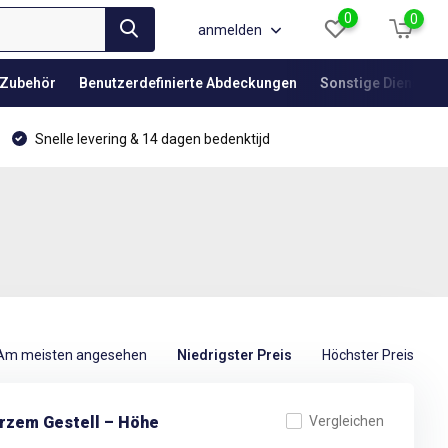
0
0
anmelden
Zubehör
Benutzerdefinierte Abdeckungen
Sonstige Dienstlei
Snelle levering & 14 dagen bedenktijd
Am meisten angesehen
Niedrigster Preis
Höchster Preis
arzem Gestell – Höhe
Vergleichen