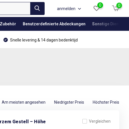
0
0
anmelden
Zubehör
Benutzerdefinierte Abdeckungen
Sonstige Dienstlei
Snelle levering & 14 dagen bedenktijd
Am meisten angesehen
Niedrigster Preis
Höchster Preis
arzem Gestell – Höhe
Vergleichen