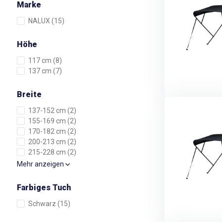
Marke
NALUX
(15)
Höhe
117 cm
(8)
137 cm
(7)
Breite
137-152 cm
(2)
155-169 cm
(2)
170-182 cm
(2)
200-213 cm
(2)
215-228 cm
(2)
Mehr anzeigen
Farbiges Tuch
Schwarz
(15)