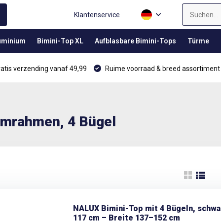
Klantenservice
luminium
Bimini-Top XL
Aufblasbare Bimini-Tops
Türme
atis verzending vanaf 49,99
Ruime voorraad & breed assortiment
umrahmen, 4 Bügel
NALUX Bimini-Top mit 4 Bügeln, schw
117 cm – Breite 137–152 cm