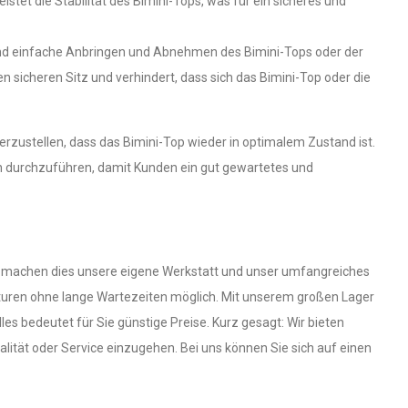
tet die Stabilität des Bimini-Tops, was für ein sicheres und
nd einfache Anbringen und Abnehmen des Bimini-Tops oder der
sicheren Sitz und verhindert, dass sich das Bimini-Top oder die
rzustellen, dass das Bimini-Top wieder in optimalem Zustand ist.
ion durchzuführen, damit Kunden ein gut gewartetes und
lich machen dies unsere eigene Werkstatt und unser umfangreiches
raturen ohne lange Wartezeiten möglich. Mit unserem großen Lager
les bedeutet für Sie günstige Preise. Kurz gesagt: Wir bieten
ität oder Service einzugehen. Bei uns können Sie sich auf einen