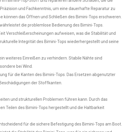
e im Bimini-Top-Stoff und reparieren andere Schäden, die die
t Präzision und Fachkenntnis, um eine dauerhafte Reparatur zu
se können das Öffnen und Schließen des Bimini-Tops erschweren.
ewährleistet die problemlose Bedienung des Bimini-Tops.
it Verschleißerscheinungen aufweisen, was die Stabilität und
ukturelle Integrität des Bimini-Tops wiederhergestellt und seine
n weiteres Einreißen zu verhindern. Stabile Nähte sind
esondere bei Wind.
kung für die Kanten des Bimini-Tops. Das Ersetzen abgenutzter
e Beschädigungen der Stoffkanten.
keiten und strukturellen Problemen führen kann. Durch das
 Teilen des Bimini-Tops hergestellt und die Haltbarkeit
tscheidend für die sichere Befestigung des Bimini-Tops am Boot.