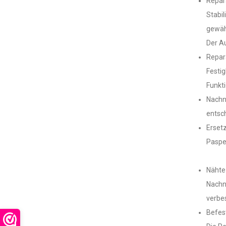
Repara
Stabil
gewäh
Der Au
Repar
Festig
Funkti
Nachnä
entsch
Ersetz
Paspel
Nähte 
Nachnä
verbes
Befes