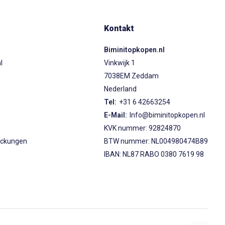
Kontakt
Biminitopkopen.nl
l
Vinkwijk 1
7038EM Zeddam
Nederland
s
Tel:
+31 6 42663254
E-Mail:
Info@biminitopkopen.nl
KVK nummer: 92824870
eckungen
BTW nummer: NL004980474B89
IBAN: NL87 RABO 0380 7619 98