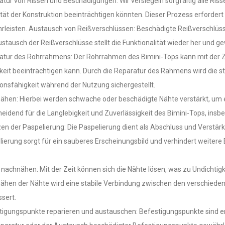
tur von Rissen und Beschädigungen: Wir versiegeln sorgfältig alle Riss
ität der Konstruktion beeinträchtigen könnten. Dieser Prozess erforder
rleisten. Austausch von Reißverschlüssen: Beschädigte Reißverschlüs
stausch der Reißverschlüsse stellt die Funktionalität wieder her und g
atur des Rohrrahmens: Der Rohrrahmen des Bimini-Tops kann mit der Ze
keit beeinträchtigen kann. Durch die Reparatur des Rahmens wird die str
onsfähigkeit während der Nutzung sichergestellt.
hen: Hierbei werden schwache oder beschädigte Nähte verstärkt, um ei
eidend für die Langlebigkeit und Zuverlässigkeit des Bimini-Tops, insb
en der Paspelierung: Die Paspelierung dient als Abschluss und Verstär
ierung sorgt für ein sauberes Erscheinungsbild und verhindert weiter
nachnähen: Mit der Zeit können sich die Nähte lösen, was zu Undichtig
hen der Nähte wird eine stabile Verbindung zwischen den verschiedenen
sert.
tigungspunkte reparieren und austauschen: Befestigungspunkte sind en