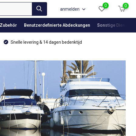
0
0
anmelden
Zubehör
Benutzerdefinierte Abdeckungen
Sonstige Dienstlei
Snelle levering & 14 dagen bedenktijd