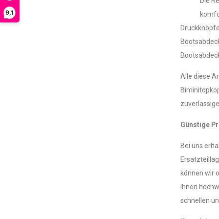
Die Re
9,1
komfor
Druckknöpfe
Bootsabdecku
Bootsabdeck
Alle diese A
Biminitopkop
zuverlässige
Günstige Pr
Bei uns erha
Ersatzteilla
können wir o
Ihnen hochwe
schnellen un