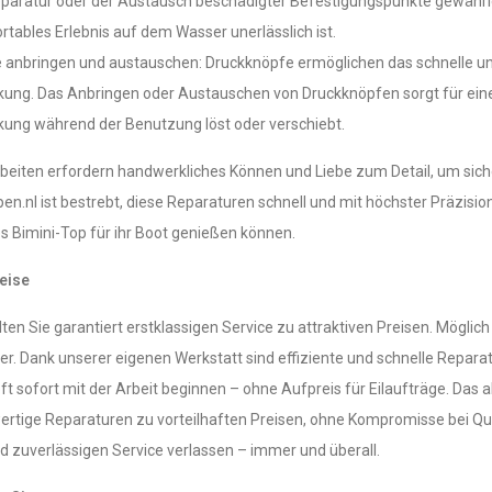
paratur oder der Austausch beschädigter Befestigungspunkte gewährleis
tables Erlebnis auf dem Wasser unerlässlich ist.
 anbringen und austauschen: Druckknöpfe ermöglichen das schnelle u
ng. Das Anbringen oder Austauschen von Druckknöpfen sorgt für einen 
ung während der Benutzung löst oder verschiebt.
rbeiten erfordern handwerkliches Können und Liebe zum Detail, um siche
en.nl ist bestrebt, diese Reparaturen schnell und mit höchster Präzis
s Bimini-Top für ihr Boot genießen können.
eise
lten Sie garantiert erstklassigen Service zu attraktiven Preisen. Mög
ger. Dank unserer eigenen Werkstatt sind effiziente und schnelle Repa
ft sofort mit der Arbeit beginnen – ohne Aufpreis für Eilaufträge. Das al
rtige Reparaturen zu vorteilhaften Preisen, ohne Kompromisse bei Qual
d zuverlässigen Service verlassen – immer und überall.