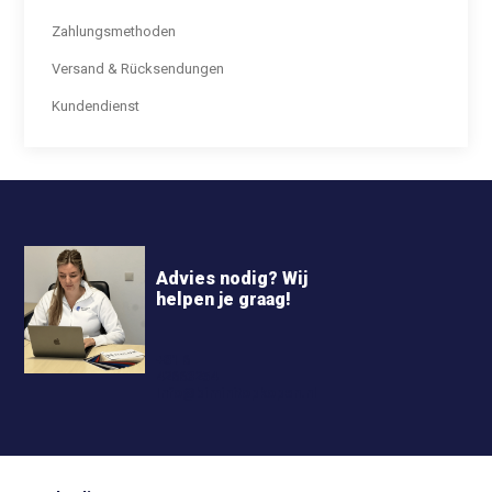
Zahlungsmethoden
Versand & Rücksendungen
Kundendienst
Advies nodig? Wij
helpen je graag!
+31 6
42663254
Info@biminitopkopen.nl