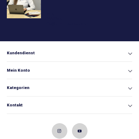
+31 6
42663254
Info@biminitopkopen.nl
Kundendienst
Mein Konto
Kategorien
Kontakt