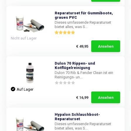
Reparaturset für Gummiboote,
graues PVC
Dieses umfassende Reparaturset
bietet alles, was S...
Nicht auf Lager
€ 49,95
Ansehen
Dulon 70 Rippen- und
Kotflügelreinigung
Dulon 70 Rib & Fender Clean ist ein
Reinigungs- un...
Auf Lager
€ 16,99
Ansehen
Hypalon Schlauchboot-
Reparaturset
Dieses umfassende Reparaturset
bietet alles, was S...