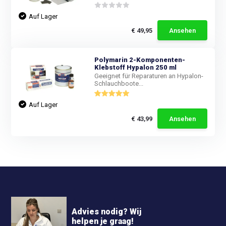
Auf Lager
€ 49,95
Ansehen
Polymarin 2-Komponenten-
Klebstoff Hypalon 250 ml
Geeignet für Reparaturen an Hypalon-
Schlauchboote...
Auf Lager
€ 43,99
Ansehen
Advies nodig? Wij
helpen je graag!