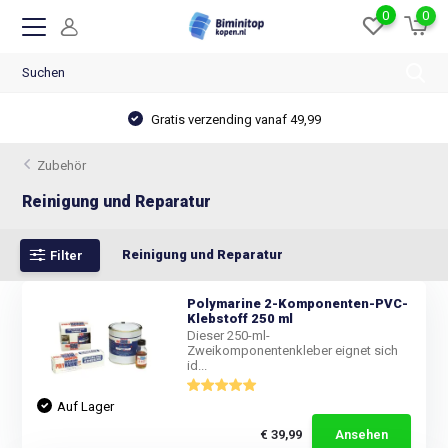
0
0
Gratis verzending vanaf 49,99
Zubehör
Reinigung und Reparatur
Reinigung und Reparatur
Filter
Polymarine 2-Komponenten-PVC-
Klebstoff 250 ml
Dieser 250-ml-
Zweikomponentenkleber eignet sich
id...
Auf Lager
€ 39,99
Ansehen