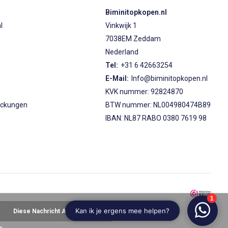
Biminitopkopen.nl
l
Vinkwijk 1
7038EM Zeddam
Nederland
s
Tel:
+31 6 42663254
E-Mail:
Info@biminitopkopen.nl
KVK nummer: 92824870
eckungen
BTW nummer: NL004980474B89
IBAN: NL87 RABO 0380 7619 98
Diese Nachricht Ausblenden
»