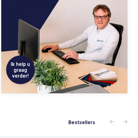
Ik help u
graag
verder!
Bestsellers