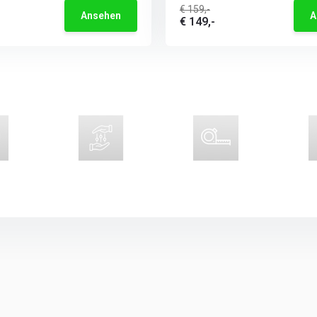
€ 159,-
Ansehen
A
€ 149,-