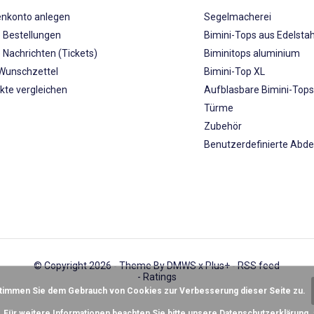
nkonto anlegen
Segelmacherei
 Bestellungen
Bimini-Tops aus Edelstah
 Nachrichten (Tickets)
Biminitops aluminium
Wunschzettel
Bimini-Top XL
kte vergleichen
Aufblasbare Bimini-Top
Türme
Zubehör
Benutzerdefinierte Abd
© Copyright 2026 - Theme By
DMWS
x
Plus+
-
RSS feed
- Ratings
stimmen Sie dem Gebrauch von Cookies zur Verbesserung dieser Seite zu.
Für weitere Informationen beachten Sie bitte unsere Datenschutzerklärung. 