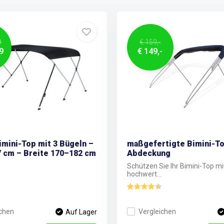
9
€ 159,-
9
€ 149,-
mini-Top mit 3 Bügeln –
maßgefertigte Bimini-T
 cm – Breite 170–182 cm
Abdeckung
Schützen Sie Ihr Bimini-Top mi
hochwert...
ichen
Vergleichen
Auf Lager