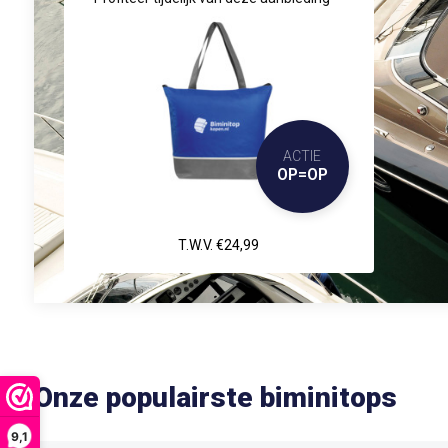
ACTIE
OP=OP
T.W.V. €24,99
Onze populairste biminitops
9,1