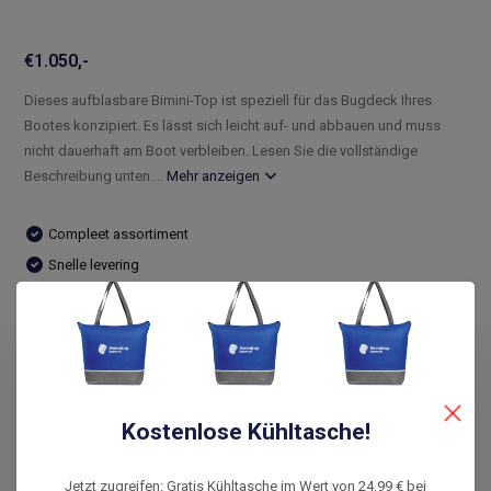
€1.050,-
Dieses aufblasbare Bimini-Top ist speziell für das Bugdeck Ihres
Bootes konzipiert. Es lässt sich leicht auf- und abbauen und muss
nicht dauerhaft am Boot verbleiben. Lesen Sie die vollständige
Beschreibung unten....
Mehr anzeigen
Compleet assortiment
Snelle levering
De laagste prijs
14 dagen bedenktijd
Vergleichen
Kostenlose Kühltasche!
Produktbeschreibung
Jetzt zugreifen: Gratis Kühltasche im Wert von 24,99 € bei