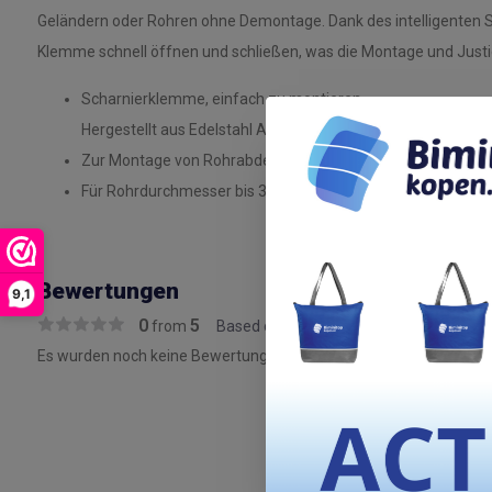
Geländern oder Rohren ohne Demontage. Dank des intelligenten Sc
Klemme schnell öffnen und schließen, was die Montage und Justie
Scharnierklemme, einfach zu montieren
Hergestellt aus Edelstahl AISI 316
Zur Montage von Rohrabdeckungen, Baldachinen etc.
Für Rohrdurchmesser bis 32 mm
Bewertungen
9,1
0
5
from
Based on 0 reviews
Es wurden noch keine Bewertungen für dieses Produkt abgegeben