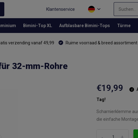
Klantenservice
luminium
Bimini-Top XL
Aufblasbare Bimini-Tops
Türme
atis verzending vanaf 49,99
Ruime voorraad & breed assortiment
für 32-mm-Rohre
€19,99
A
Tag!
Scharnierklemme aus E
die einfache Montage
-
+