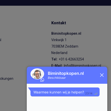
Kontakt
Biminitopkopen.nl
l
Vinkwijk 1
7038EM Zeddam
Nederland
s
Tel:
+31 6 42663254
E-Mail:
Info@biminitopkopen.nl
KVK nummer: 92824870
eckungen
BTW nummer: NL004980474B89
IBAN: NL87 RABO 0380 7619 98