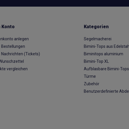
 Konto
Kategorien
nkonto anlegen
Segelmacherei
 Bestellungen
Bimini-Tops aus Edelstah
 Nachrichten (Tickets)
Biminitops aluminium
Wunschzettel
Bimini-Top XL
kte vergleichen
Aufblasbare Bimini-Top
Türme
Zubehör
Benutzerdefinierte Abd