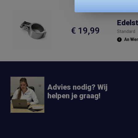
Edels
€ 19,99
Standard
An Werk
Advies nodig? Wij
helpen je graag!