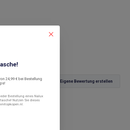
asche!
von 24,99 € bei Bestellung
Eigene Bewertung erstellen
ops!
 jeder Bestellung eines Nalux
ltasche! Nutzen Sie dieses
minitopkopen.nl.