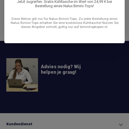
Jetzt zugreifen: Gratis Kühltasche im Wert von 24,99 € bei
Bestellung eines Nalux Bimini-Tops!
Bewertungen
Diese Aktion gilt nur für Nalux Bimini-Tops. Zu jeder Bestellung eines
Nalux Bimini-Tops erhalten Sie eine kostenlose Kühltasche! Nutzen Sie
dieses Angebot schnell, gültig nur auf biminitopkopen.nl.
Teilen
Advies nodig? Wij
helpen je graag!
+31 6
42663254
Info@biminitopkopen.nl
Kundendienst