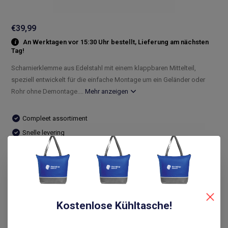
€39,99
An Werktagen vor 15:30 Uhr bestellt, Lieferung am nächsten
Tag!
Scharnierklemme aus Edelstahl mit einem klappbaren Mittelteil,
speziell entwickelt für die einfache Montage um ein Geländer oder
Rohr ohne Demontage....
Mehr anzeigen
Compleet assortiment
Snelle levering
De laagste prijs
14 dagen bedenktijd
Vergleichen
Kostenlose Kühltasche!
Produktbeschreibung