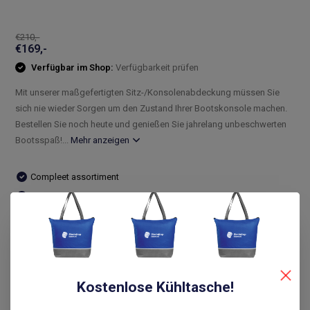
€210,-
€169,-
Verfügbar im Shop:
Verfügbarkeit prüfen
Mit unserer maßgefertigten Sitz-/Konsolenabdeckung müssen Sie
sich nie wieder Sorgen um den Zustand Ihrer Bootskonsole machen.
Bestellen Sie noch heute und genießen Sie jahrelang unbeschwerten
Bootsspaß!...
Mehr anzeigen
Compleet assortiment
Snelle levering
De laagste prijs
14 dagen bedenktijd
Vergleichen
Kostenlose Kühltasche!