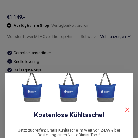
€1.149,-
Verfügbar im Shop:
Verfügbarkeit prüfen
Monster Tower MTE Over The Top Bimini - Schwarz...
Mehr anzeigen
Compleet assortiment
Snelle levering
De laagste prijs
14 dagen bedenktijd
Vergleichen
Kostenlose Kühltasche!
Produktbeschreibung
Jetzt zugreifen: Gratis Kühltasche im Wert von 24,99 € bei
Bewertungen
Bestellung eines Nalux Bimini-Tops!