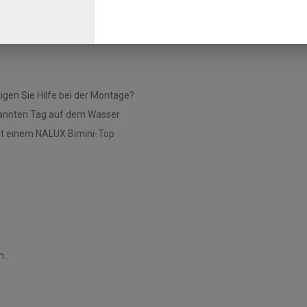
tsgrößen und ist somit vielseitig
gen Sie Hilfe bei der Montage?
pannten Tag auf dem Wasser
it einem NALUX Bimini-Top
..