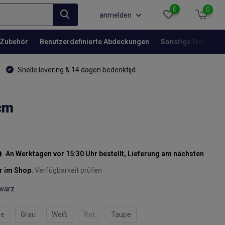
0
0
anmelden
Zubehör
Benutzerdefinierte Abdeckungen
Sonstige Dienstlei
Snelle levering & 14 dagen bedenktijd
cm
An Werktagen vor 15:30 Uhr bestellt, Lieferung am nächsten
r im Shop:
Verfügbarkeit prüfen
warz
ne
Grau
Weiß
Rot
Taupe