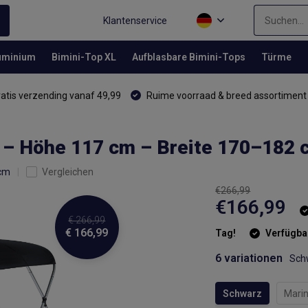
Klantenservice
luminium
Bimini-Top XL
Aufblasbare Bimini-Tops
Türme
atis verzending vanaf 49,99
Ruime voorraad & breed assortiment
 – Höhe 117 cm – Breite 170–182 
 cm
Vergleichen
€266,99
€166,99
€ 266,99
€ 166,99
Tag!
Verfügba
6 variationen
Sch
Schwarz
Mari