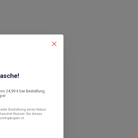
asche!
von 24,99 € bei Bestellung
ops!
 jeder Bestellung eines Nalux
ltasche! Nutzen Sie dieses
minitopkopen.nl.