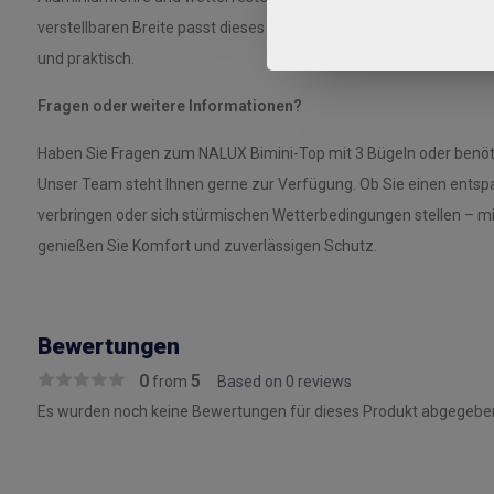
verstellbaren Breite passt dieses Bimini-Top auf verschiedene Boo
und praktisch.
Fragen oder weitere Informationen?
Haben Sie Fragen zum NALUX Bimini-Top mit 3 Bügeln oder benöti
Unser Team steht Ihnen gerne zur Verfügung. Ob Sie einen ents
verbringen oder sich stürmischen Wetterbedingungen stellen – m
genießen Sie Komfort und zuverlässigen Schutz.
Bewertungen
0
5
from
Based on 0 reviews
Es wurden noch keine Bewertungen für dieses Produkt abgegeben