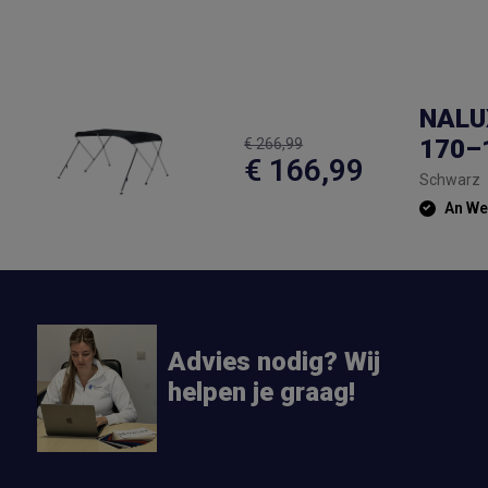
NALUX
170–
€ 266,99
€ 166,99
Schwarz
An Wer
Advies nodig? Wij
helpen je graag!