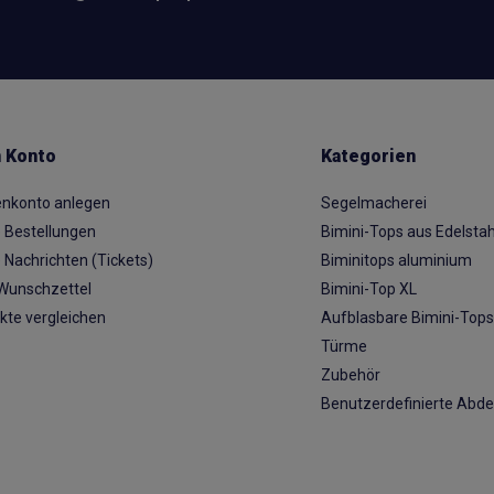
 Konto
Kategorien
nkonto anlegen
Segelmacherei
 Bestellungen
Bimini-Tops aus Edelstah
 Nachrichten (Tickets)
Biminitops aluminium
Wunschzettel
Bimini-Top XL
kte vergleichen
Aufblasbare Bimini-Top
Türme
Zubehör
Benutzerdefinierte Abd