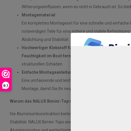
Witterungseinflüssen, wenn es nicht in Gebrauch ist. So blei
Montagematerial
Ein komplettes Montageset für eine schnelle und einfache Ins
notwendigen Teile für eine sichere und stabile Befestigung 
Abdichtung und Stabilität
Hochwertiger Klebstoff für eine zuverlässige, wasserdi
Feuchtigkeit im Boot fernzuhalten.
Ideal zum Schutz von
strukturellen Schäden.
Einfache Montageanleitung
Eine umfassende und leicht verständliche Anleitung führt Sie
9,1
Montage, damit Sie Ihr neues Bimini-Top schnell genießen 
Warum das NALUX Bimini-Top mit 3 Bügeln?
Die Aluminiumkonstruktion bietet die optimale Balance zwischen
Stabilität. NALUX Bimini-Tops sind für extreme Wetterbedingung
Aluminiumrohre und wetterfesten Stoffe garantieren eine lange 