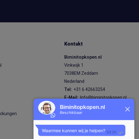
Kontakt
Biminitopkopen.nl
l
Vinkwijk 1
7038EM Zeddam
Nederland
s
Tel:
+31 6 42663254
E-Mail:
Info@biminitopkopen.nl
KVK nummer: 92824870
eckungen
BTW nummer: NL004980474B89
IBAN: NL87 RABO 0380 7619 98