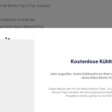
bt Ihr Bimini-Top in Top-Zustand.
tallation. Enthält alle
an Ihrem Boot. Klebstoff für
chte Abdichtung und um
 GFK-Booten vor Osmose und
Kostenlose Kühlt
 Schritt für Schritt durch die
Jetzt zugreifen: Gratis Kühltasche im Wert 
können.
eines Nalux Bimini-T
Diese Aktion gilt nur für Nalux Bimini-Tops. Zu
Bimini-Tops erhalten Sie eine kostenlose Küh
Angebot schnell, gültig nur auf bi
 geringem Gewicht und hoher
en ausgelegt, und die verwendeten
Lebensdauer. Dank der