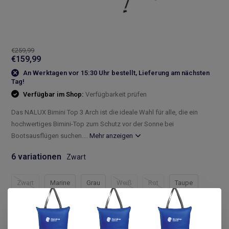
€259,99
€159,99
An Werktagen vor 15:30 Uhr bestellt, Lieferung am nächsten
Tag!
Verfügbar im Shop:
Verfügbarkeit prüfen
Das NALUX Bimini Top 3 Arch ist die ideale Wahl für alle, die ein
hochwertiges Bimini-Top zum Schutz vor der Sonne bei
Bootsausflügen suchen....
Mehr anzeigen
6 variationen
Zwart
Zwart
Marine
Grau
Weiß
Rot
Taupe
Compleet assortiment