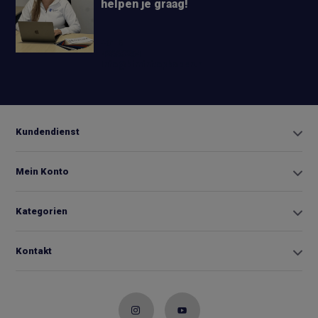
helpen je graag!
+31 6
42663254
Info@biminitopkopen.nl
Kundendienst
Mein Konto
Kategorien
Kontakt