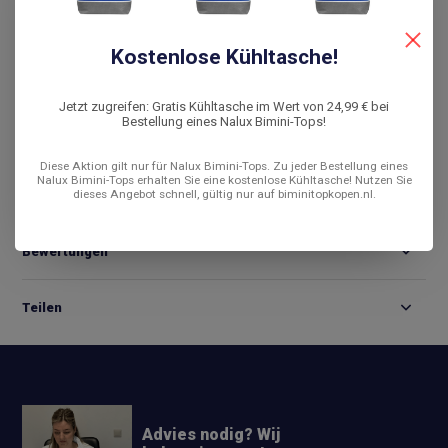
Snelle levering
De laagste prijs
Kostenlose Kühltasche!
14 dagen bedenktijd
Jetzt zugreifen: Gratis Kühltasche im Wert von 24,99 € bei
Vergleichen
Bestellung eines Nalux Bimini-Tops!
Diese Aktion gilt nur für Nalux Bimini-Tops. Zu jeder Bestellung eines
Nalux Bimini-Tops erhalten Sie eine kostenlose Kühltasche! Nutzen Sie
dieses Angebot schnell, gültig nur auf biminitopkopen.nl.
Produktbeschreibung
Bewertungen
Teilen
Advies nodig? Wij