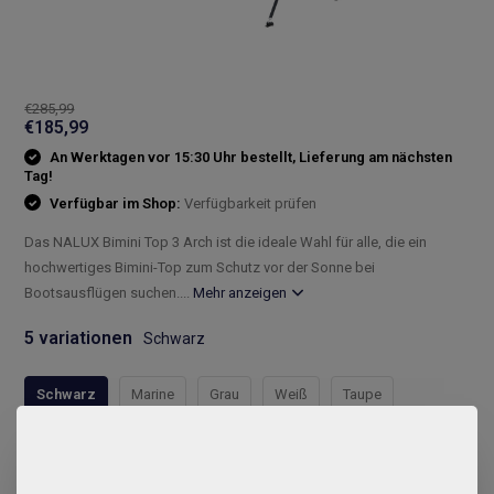
€285,99
€185,99
An Werktagen vor 15:30 Uhr bestellt, Lieferung am nächsten
Tag!
Verfügbar im Shop:
Verfügbarkeit prüfen
Das NALUX Bimini Top 3 Arch ist die ideale Wahl für alle, die ein
hochwertiges Bimini-Top zum Schutz vor der Sonne bei
Bootsausflügen suchen....
Mehr anzeigen
5 variationen
Schwarz
Schwarz
Marine
Grau
Weiß
Taupe
Compleet assortiment