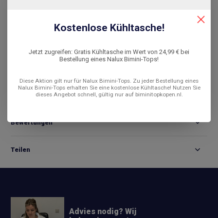
Snelle levering
De laagste prijs
Kostenlose Kühltasche!
14 dagen bedenktijd
Jetzt zugreifen: Gratis Kühltasche im Wert von 24,99 € bei
Vergleichen
Bestellung eines Nalux Bimini-Tops!
Diese Aktion gilt nur für Nalux Bimini-Tops. Zu jeder Bestellung eines
Nalux Bimini-Tops erhalten Sie eine kostenlose Kühltasche! Nutzen Sie
dieses Angebot schnell, gültig nur auf biminitopkopen.nl.
Produktbeschreibung
Bewertungen
Teilen
Advies nodig? Wij