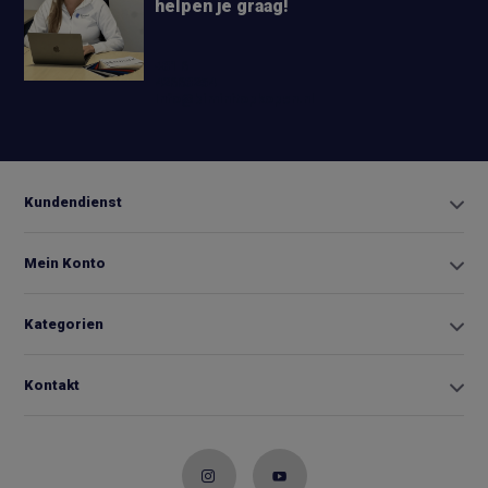
helpen je graag!
+31 6
42663254
Info@biminitopkopen.nl
Kundendienst
Mein Konto
Kategorien
Kontakt