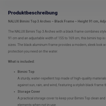
Produktbeschreibung
NALUX Bimini Top 3 Arches – Black Frame – Height 91 cm, Adj
The NALUX Bimini Top 3 Arches with a black frame combines style a
91 cm and an adjustable width of 155 to 169 cm, this bimini top is 
sizes. The black aluminum frame provides a modern, sleek look whi
protection you need on the water.
What is included:
Bimini Top
A sturdy, water-repellent top made of high-quality material
against sun, rain, and wind, featuring a stylish black frame t
Storage Cover
A practical storage cover to keep your Bimini Top clean and 
elements when not in use.