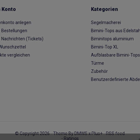
 Konto
Kategorien
nkonto anlegen
Segelmacherei
 Bestellungen
Bimini-Tops aus Edelstah
 Nachrichten (Tickets)
Biminitops aluminium
Wunschzettel
Bimini-Top XL
kte vergleichen
Aufblasbare Bimini-Top
Türme
Zubehör
Benutzerdefinierte Abd
© Copyright 2026 - Theme By
DMWS
x
Plus+
-
RSS feed
- Ratings