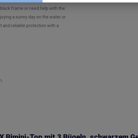
black frame or need help with the
njoying a sunny day on the water or
t and reliable protection with a
..
 Bimini-Top mit 3 Bügeln, schwarzem Ge