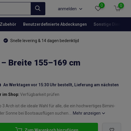
0
0
anmelden
Zubehör
Benutzerdefinierte Abdeckungen
Sonstige Dienstlei
Snelle levering & 14 dagen bedenktijd
 – Breite 155–169 cm
An Werktagen vor 15:30 Uhr bestellt, Lieferung am nächsten
r im Shop:
Verfügbarkeit prüfen
3 Arch ist die ideale Wahl für alle, die ein hochwertiges Bimini-
er Sonne bei Bootsausflügen suchen....
Mehr anzeigen
Zum Warenkorb hinzufügen