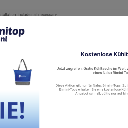
allation. Includes all necessary
e for sealing and strength
t seal and protects against
nt osmosis and structural damage.
Kostenlose Kühlt
tep-by-step how to install the
Jetzt zugreifen: Gratis Kühltasche im Wert 
eines Nalux Bimini-T
Diese Aktion gilt nur für Nalux Bimini-Tops. Zu
he aluminum construction remains
Bimini-Tops erhalten Sie eine kostenlose Küh
Angebot schnell, gültig nur auf bi
he harshest conditions and fits
sistant material and meticulous