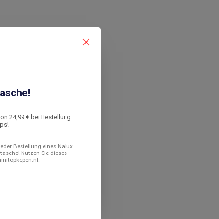
asche!
von 24,99 € bei Bestellung
ops!
 jeder Bestellung eines Nalux
ltasche! Nutzen Sie dieses
minitopkopen.nl.