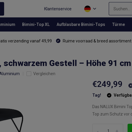
Klantenservice
luminium
Bimini-Top XL
Aufblasbare Bimini-Tops
Türme
atis verzending vanaf 49,99
Ruime voorraad & breed assortiment
, schwarzem Gestell – Höhe 91 cm
 Aluminium
Vergleichen
€249,99
Tag!
Verfügba
Das NALUX Bimini Top 
Top zum Schutz vor d
-
+