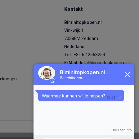
Kontakt
Biminitopkopen.nl
l
Vinkwijk 1
7038EM Zeddam
Nederland
s
Tel:
+31 6 42663254
E-Mail:
Info@biminitopkopen.nl
KVK nummer: 92824870
eckungen
BTW nummer: NL004980474B89
IBAN: NL87 RABO 0380 7619 98