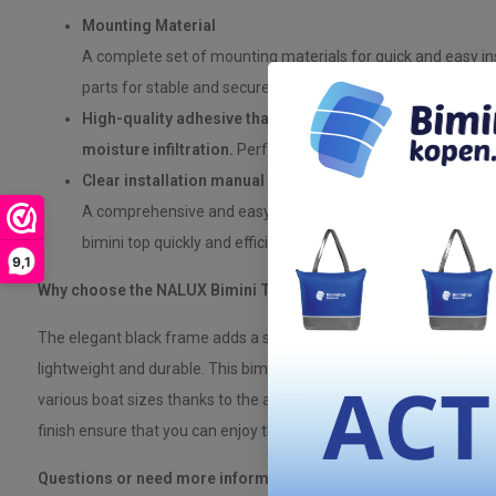
Mounting Material
A complete set of mounting materials for quick and easy inst
parts for stable and secure mounting on your boat. Adhesiv
High-quality adhesive that provides a reliable, watertigh
moisture infiltration.
Perfect for polyester boats to preve
Clear installation manual
A comprehensive and easy-to-follow manual that explains s
bimini top quickly and efficiently.
9,1
Why choose the NALUX Bimini Top 3 Arches with black frame?
The elegant black frame adds a stylish look to your boat, while t
lightweight and durable. This bimini top is designed to withstand t
various boat sizes thanks to the adjustable width. The weather-re
finish ensure that you can enjoy this product for years to come.
Questions or need more information?