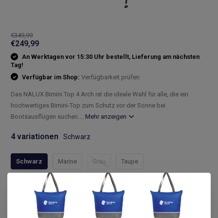
€349,99
€249,99
An Werktagen vor 15:30 Uhr bestellt, Lieferung am nächsten
Tag!
Verfügbar im Shop:
Verfügbarkeit prüfen
Das NALUX Bimini Top 4 Arch ist die ideale Wahl für alle, die ein
hochwertiges Bimini-Top zum Schutz vor der Sonne bei
Bootsausflügen suchen....
Mehr anzeigen
4 variationen
Schwarz
Schwarz
Marine
Grau
Taupe
Compleet assortiment
Snelle levering