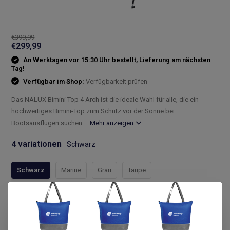
€399,99
€299,99
An Werktagen vor 15:30 Uhr bestellt, Lieferung am nächsten
Tag!
Verfügbar im Shop:
Verfügbarkeit prüfen
Das NALUX Bimini Top 4 Arch ist die ideale Wahl für alle, die ein
hochwertiges Bimini-Top zum Schutz vor der Sonne bei
Bootsausflügen suchen....
Mehr anzeigen
4 variationen
Schwarz
Schwarz
Marine
Grau
Taupe
Compleet assortiment
Snelle levering