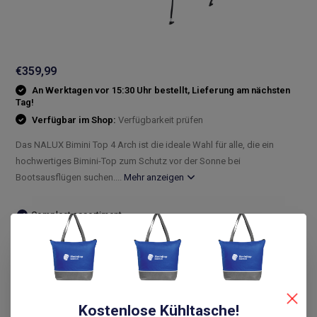
€359,99
An Werktagen vor 15:30 Uhr bestellt, Lieferung am nächsten
Tag!
Verfügbar im Shop:
Verfügbarkeit prüfen
Das NALUX Bimini Top 4 Arch ist die ideale Wahl für alle, die ein
hochwertiges Bimini-Top zum Schutz vor der Sonne bei
Bootsausflügen suchen....
Mehr anzeigen
Compleet assortiment
Snelle levering
De laagste prijs
14 dagen bedenktijd
Vergleichen
Kostenlose Kühltasche!