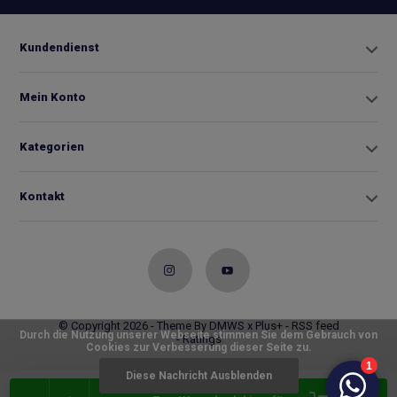
Kundendienst
Mein Konto
Kategorien
Kontakt
© Copyright 2026 - Theme By
DMWS
x
Plus+
-
RSS feed
Durch die Nutzung unserer Webseite stimmen Sie dem Gebrauch von
- Ratings
Cookies zur Verbesserung dieser Seite zu.
Diese Nachricht Ausblenden