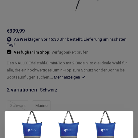
€399,99
An Werktagen vor 15:30 Uhr bestellt, Lieferung am nächsten
Tag!
Verfügbar im Shop:
Verfügbarkeit prüfen
Das NALUX Edelstahl-Bimini-Top mit 2 Bügeln ist die ideale Wahl für
alle, die ein hochwertiges Bimini-Top zum Schutz vor der Sonne bei
Bootsausflügen suchen....
Mehr anzeigen
2 variationen
Schwarz
Schwarz
Marine
Compleet assortiment