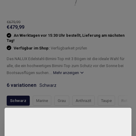
€679,99
€479,99
An Werktagen vor 15:30 Uhr bestellt, Lieferung am nächsten
Tag!
Verfügbar im Shop:
Verfügbarkeit prüfen
Das NALUX Edelstahl-Bimini-Top mit 3 Bögen ist die ideale Wahl für
alle, die ein hochwertiges Bimini-Top zum Schutz vor der Sonne bei
Bootsausflügen suchen....
Mehr anzeigen
6 variationen
Schwarz
Schwarz
Marine
Grau
Anthrazit
Taupe
Rot
Compleet assortiment
Snelle levering