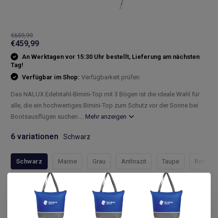
€659,99
€459,99
An Werktagen vor 15:30 Uhr bestellt, Lieferung am nächsten
Tag!
Verfügbar im Shop:
Verfügbarkeit prüfen
Das NALUX Edelstahl-Bimini-Top mit 3 Bögen ist die ideale Wahl für
alle, die ein hochwertiges Bimini-Top zum Schutz vor der Sonne bei
Bootsausflügen suchen....
Mehr anzeigen
6 variationen
Schwarz
Schwarz
Marine
Grau
Anthrazit
Taupe
Rot
Compleet assortiment
Snelle levering