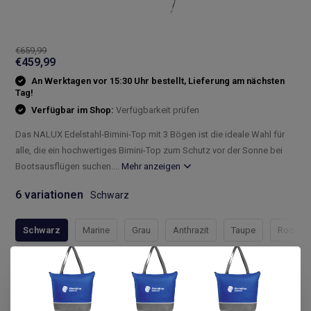
€659,99
€459,99
An Werktagen vor 15:30 Uhr bestellt, Lieferung am nächsten
Tag!
Verfügbar im Shop:
Verfügbarkeit prüfen
Das NALUX Edelstahl-Bimini-Top mit 3 Bögen ist die ideale Wahl für
alle, die ein hochwertiges Bimini-Top zum Schutz vor der Sonne bei
Bootsausflügen suchen....
Mehr anzeigen
6 variationen
Schwarz
Schwarz
Marine
Grau
Anthrazit
Taupe
Rood
Compleet assortiment
Snelle levering