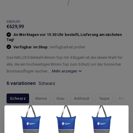
€829,99
€629,99
An Werktagen vor 15:30 Uhr bestellt, Lieferung am nächsten
Tag!
Verfügbar im Shop:
Verfügbarkeit prüfen
Das NALUX Edelstahl-Bimini-Top mit 4 Bügeln ist die ideale Wahl für
alle, die ein hochwertiges Bimini-Top zum Schutz vor der Sonne bei
Bootsausflügen suchen....
Mehr anzeigen
6 variationen
Schwarz
Schwarz
Marine
Grau
Anthrazit
Taupe
Rot
Compleet assortiment
Snelle levering