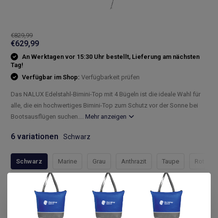
€829,99
€629,99
An Werktagen vor 15:30 Uhr bestellt, Lieferung am nächsten
Tag!
Verfügbar im Shop:
Verfügbarkeit prüfen
Das NALUX Edelstahl-Bimini-Top mit 4 Bügeln ist die ideale Wahl für
alle, die ein hochwertiges Bimini-Top zum Schutz vor der Sonne bei
Bootsausflügen suchen....
Mehr anzeigen
6 variationen
Schwarz
Schwarz
Marine
Grau
Anthrazit
Taupe
Rot
Compleet assortiment
Snelle levering