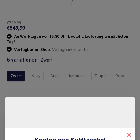
€749,99
€549,99
An Werktagen vor 15:30 Uhr bestellt, Lieferung am nächsten
Tag!
Verfügbar im Shop:
Verfügbarkeit prüfen
6 variationen
Zwart
Zwart
Navy
Grijs
Antraciet
Taupe
Rood
Compleet assortiment
Snelle levering
De laagste prijs
14 dagen bedenktijd
Kostenlose Kühltasche!
Vergleichen