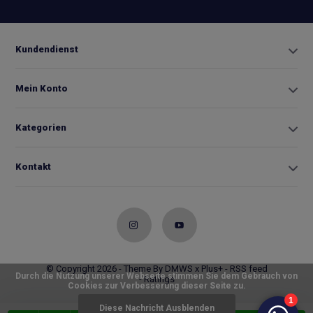
Kundendienst
Mein Konto
Kategorien
Kontakt
© Copyright 2026 - Theme By
DMWS
x
Plus+
-
RSS feed
Durch die Nutzung unserer Webseite stimmen Sie dem Gebrauch von
- Ratings
Cookies zur Verbesserung dieser Seite zu.
Diese Nachricht Ausblenden