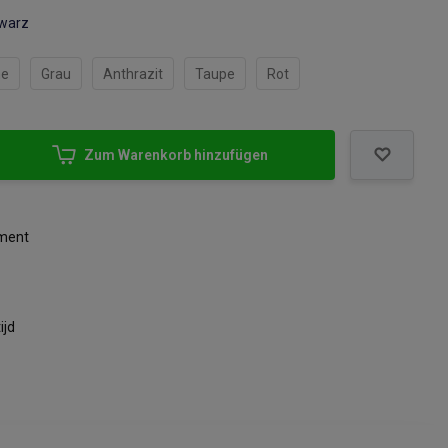
warz
ne
Grau
Anthrazit
Taupe
Rot
Zum Warenkorb hinzufügen
iment
ijd