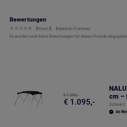
Bewertungen
0
5
from
Based on 0 reviews
Es wurden noch keine Bewertungen für dieses Produkt abgegeben
NALUX
cm – 
€ 1.295,-
€ 1.095,-
Schwarz
An Wer