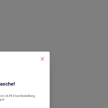
asche!
von 24,99 € bei Bestellung
ops!