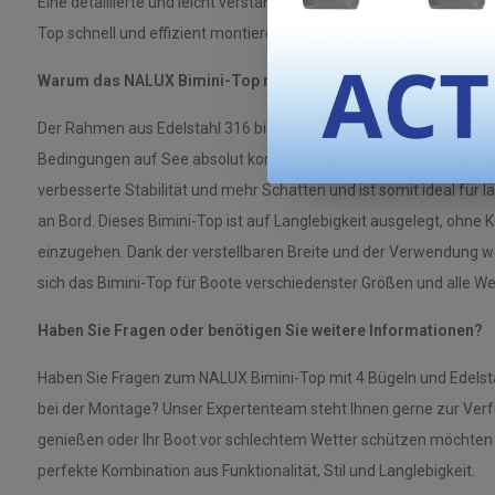
Eine detaillierte und leicht verständliche Anleitung erklärt Ihnen Sch
Top schnell und effizient montieren.
Warum das NALUX Bimini-Top mit 4 Bögen und Edelstahlrahm
Der Rahmen aus Edelstahl 316 bietet unübertroffene Stabilität und
Bedingungen auf See absolut korrosionsbeständig. Das zusätzlic
verbesserte Stabilität und mehr Schatten und ist somit ideal für
an Bord. Dieses Bimini-Top ist auf Langlebigkeit ausgelegt, ohne
einzugehen. Dank der verstellbaren Breite und der Verwendung we
sich das Bimini-Top für Boote verschiedenster Größen und alle W
Haben Sie Fragen oder benötigen Sie weitere Informationen?
Haben Sie Fragen zum NALUX Bimini-Top mit 4 Bügeln und Edelst
bei der Montage? Unser Expertenteam steht Ihnen gerne zur Verf
genießen oder Ihr Boot vor schlechtem Wetter schützen möchten –
perfekte Kombination aus Funktionalität, Stil und Langlebigkeit.