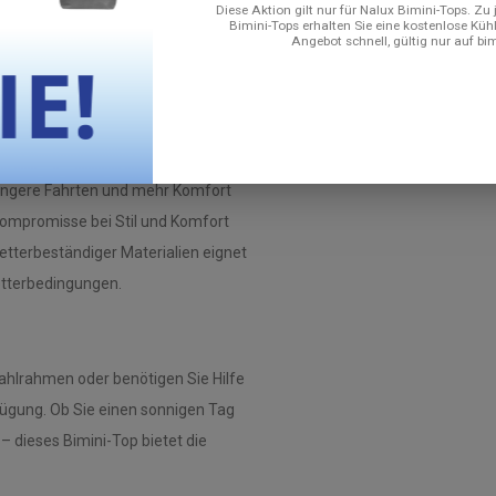
ritt für Schritt, wie Sie das Bimini-
Diese Aktion gilt nur für Nalux Bimini-Tops. Zu
Bimini-Tops erhalten Sie eine kostenlose Küh
Angebot schnell, gültig nur auf bi
en?
 ist selbst unter härtesten
he Bogendesign sorgt für
 längere Fahrten und mehr Komfort
 Kompromisse bei Stil und Komfort
tterbeständiger Materialien eignet
etterbedingungen.
ahlrahmen oder benötigen Sie Hilfe
ügung. Ob Sie einen sonnigen Tag
 dieses Bimini-Top bietet die