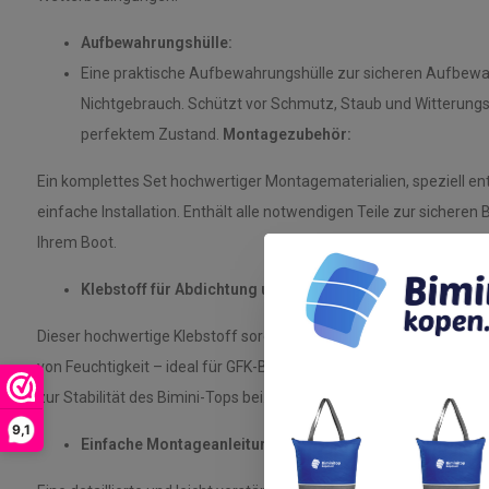
Aufbewahrungshülle:
Eine praktische Aufbewahrungshülle zur sicheren Aufbewah
Nichtgebrauch. Schützt vor Schmutz, Staub und Witterungse
perfektem Zustand.
Montagezubehör:
Ein komplettes Set hochwertiger Montagematerialien, speziell entw
einfache Installation. Enthält alle notwendigen Teile zur sicheren
Ihrem Boot.
Klebstoff für Abdichtung und Stabilität:
Dieser hochwertige Klebstoff sorgt für eine wasserdichte Abdicht
von Feuchtigkeit – ideal für GFK-Boote. Er schützt vor Osmose un
zur Stabilität des Bimini-Tops bei.
9,1
Einfache Montageanleitung: