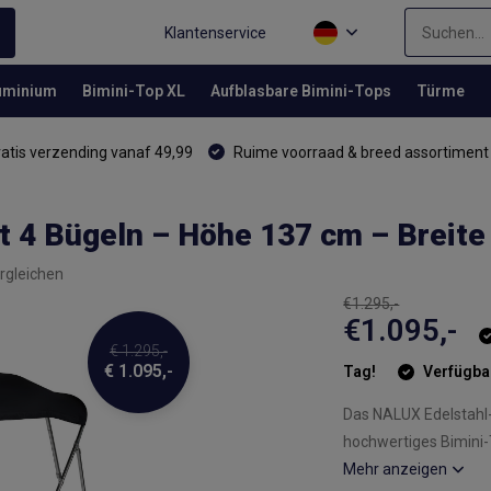
Klantenservice
luminium
Bimini-Top XL
Aufblasbare Bimini-Tops
Türme
atis verzending vanaf 49,99
Ruime voorraad & breed assortiment
t 4 Bügeln – Höhe 137 cm – Breit
rgleichen
€1.295,-
€1.095,-
€ 1.295,-
€ 1.095,-
Tag!
Verfügba
Das NALUX Edelstahl-B
hochwertiges Bimini-
Mehr anzeigen