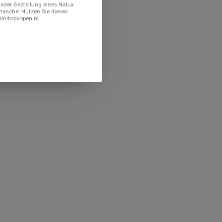
 jeder Bestellung eines Nalux
ltasche! Nutzen Sie dieses
minitopkopen.nl.