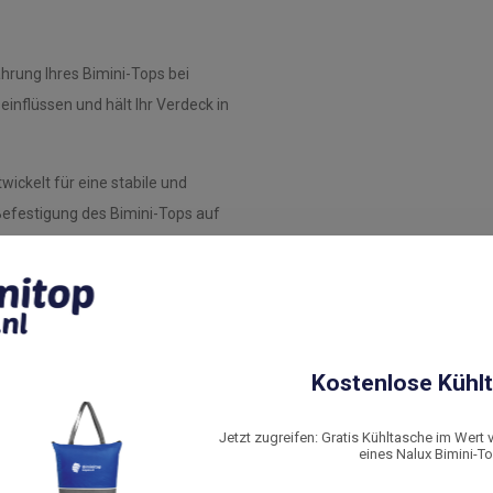
rung Ihres Bimini-Tops bei
inflüssen und hält Ihr Verdeck in
ickelt für eine stabile und
 Befestigung des Bimini-Tops auf
ung und verhindert das Eindringen
d strukturellen Schäden und trägt
Kostenlose Kühlt
Jetzt zugreifen: Gratis Kühltasche im Wert 
eines Nalux Bimini-T