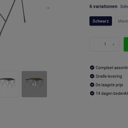
6 variationen
Sch
Schwarz
Mari
-
+
Compleet assort
Snelle levering
+2
De laagste prijs
14 dagen bedenkt