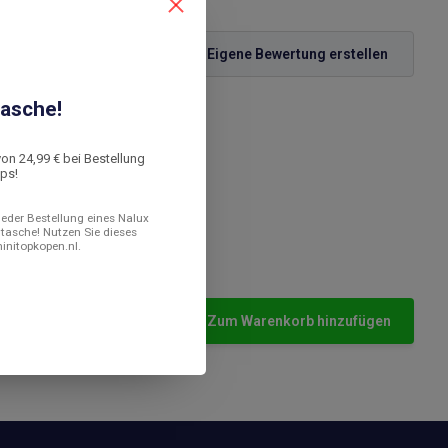
Eigene Bewertung erstellen
asche!
von 24,99 € bei Bestellung
ops!
 jeder Bestellung eines Nalux
ltasche! Nutzen Sie dieses
minitopkopen.nl.
Zum Warenkorb hinzufügen