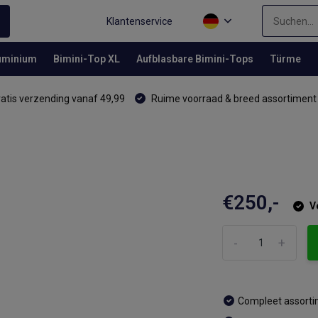
Klantenservice
luminium
Bimini-Top XL
Aufblasbare Bimini-Tops
Türme
atis verzending vanaf 49,99
Ruime voorraad & breed assortiment
€250,-
V
-
+
Compleet assort