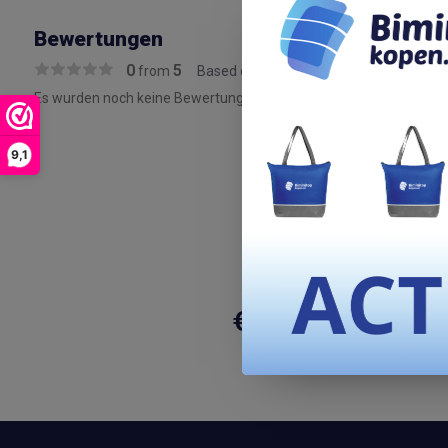
Bewertungen
0
5
from
Based on 0 reviews
Es wurden noch keine Bewertungen für dieses Produkt abgegeben
9,1
Zijwan
€ 250,-